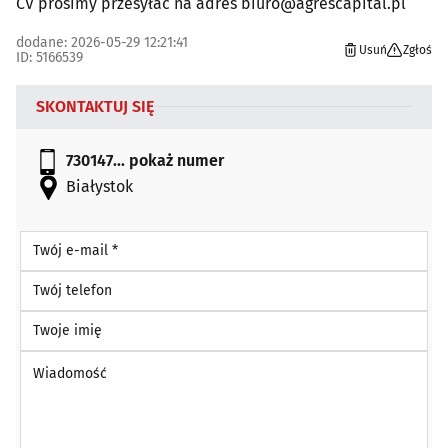
CV prosimy przesyłać na adres biuro@agrescapital.pl
dodane: 2026-05-29 12:21:41
Usuń
Zgłoś
ID: 5166539
SKONTAKTUJ SIĘ
730147...
pokaż numer
Białystok
Twój e-mail *
Twój telefon
Twoje imię
Wiadomość *