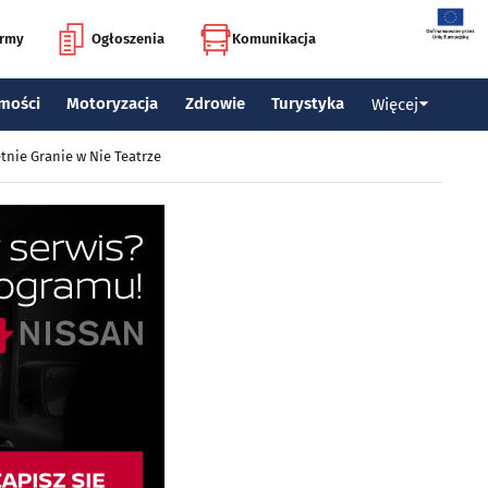
irmy
Ogłoszenia
Komunikacja
mości
Motoryzacja
Zdrowie
Turystyka
Więcej
tnie Granie w Nie Teatrze