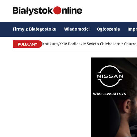
Firmy z Białegostoku
Wiadomości
Ogłoszenia
Imp
Konkursy
XXIV Podlaskie Święto Chleba
Lato z Churr
POLECAMY