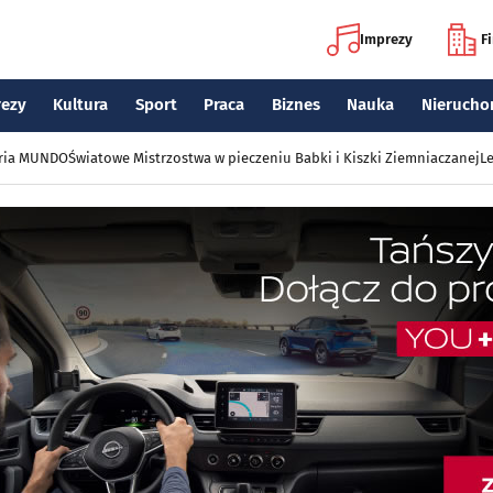
Imprezy
F
rezy
Kultura
Sport
Praca
Biznes
Nauka
Nierucho
eria MUNDO
Światowe Mistrzostwa w pieczeniu Babki i Kiszki Ziemniaczanej
Le