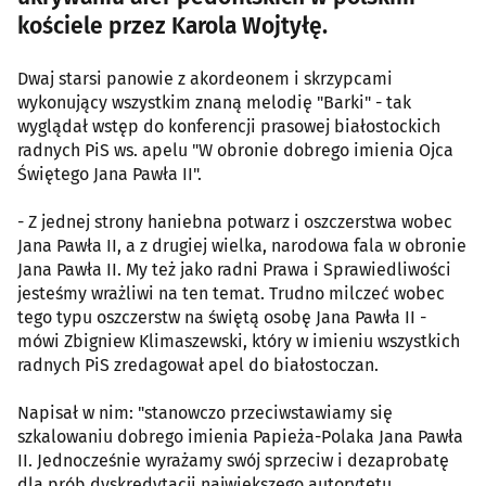
kościele przez Karola Wojtyłę.
Dwaj starsi panowie z akordeonem i skrzypcami
wykonujący wszystkim znaną melodię "Barki" - tak
wyglądał wstęp do konferencji prasowej białostockich
radnych PiS ws. apelu "W obronie dobrego imienia Ojca
Świętego Jana Pawła II".
- Z jednej strony haniebna potwarz i oszczerstwa wobec
Jana Pawła II, a z drugiej wielka, narodowa fala w obronie
Jana Pawła II. My też jako radni Prawa i Sprawiedliwości
jesteśmy wrażliwi na ten temat. Trudno milczeć wobec
tego typu oszczerstw na świętą osobę Jana Pawła II -
mówi Zbigniew Klimaszewski, który w imieniu wszystkich
radnych PiS zredagował apel do białostoczan.
Napisał w nim: "stanowczo przeciwstawiamy się
szkalowaniu dobrego imienia Papieża-Polaka Jana Pawła
II. Jednocześnie wyrażamy swój sprzeciw i dezaprobatę
dla prób dyskredytacji największego autorytetu