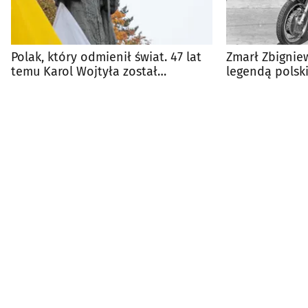
Polak, który odmienił świat. 47 lat
Zmarł Zbignie
temu Karol Wojtyła został
legendą polsk
papieżem
motorowego