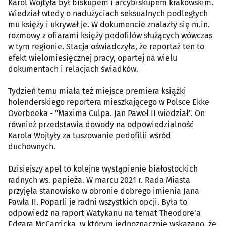
Karol Wojtyła był biskupem i arcybiskupem krakowskim.
Wiedział wtedy o nadużyciach seksualnych podległych
mu księży i ukrywał je. W dokumencie znalazły się m.in.
rozmowy z ofiarami księży pedofilów służących wówczas
w tym regionie. Stacja oświadczyła, że reportaż ten to
efekt wielomiesięcznej pracy, opartej na wielu
dokumentach i relacjach świadków.
Tydzień temu miała też miejsce premiera książki
holenderskiego reportera mieszkającego w Polsce Ekke
Overbeeka - "Maxima Culpa. Jan Paweł II wiedział". On
również przedstawia dowody na odpowiedzialność
Karola Wojtyły za tuszowanie pedofilii wśród
duchownych.
Dzisiejszy apel to kolejne wystąpienie białostockich
radnych ws. papieża. W marcu 2021 r. Rada Miasta
przyjęła stanowisko w obronie dobrego imienia Jana
Pawła II. Poparli je radni wszystkich opcji. Była to
odpowiedź na raport Watykanu na temat Theodore'a
Edgara McCarricka, w którym jednoznacznie wskazano, że