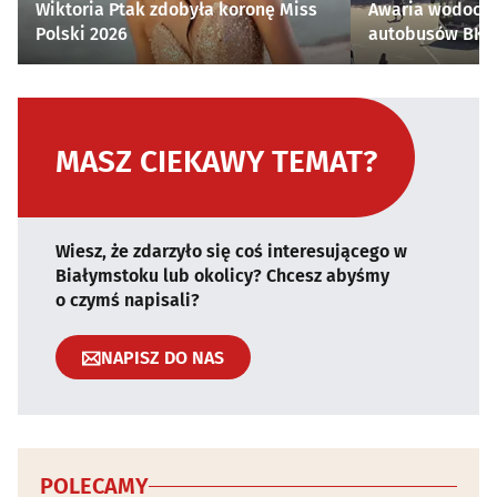
Wiktoria Ptak zdobyła koronę Miss
Awaria wodocią
Polski 2026
autobusów BKM 
MASZ CIEKAWY TEMAT?
Wiesz, że zdarzyło się coś interesującego w
Białymstoku lub okolicy? Chcesz abyśmy
o czymś napisali?
NAPISZ DO NAS
POLECAMY