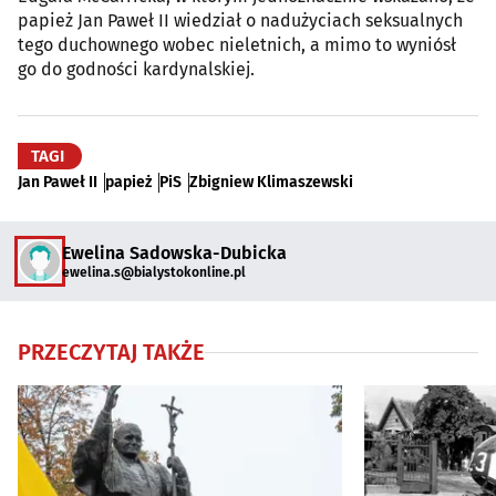
papież Jan Paweł II wiedział o nadużyciach seksualnych
tego duchownego wobec nieletnich, a mimo to wyniósł
go do godności kardynalskiej.
TAGI
Jan Paweł II
papież
PiS
Zbigniew Klimaszewski
Ewelina Sadowska-Dubicka
ewelina.s@bialystokonline.pl
PRZECZYTAJ TAKŻE