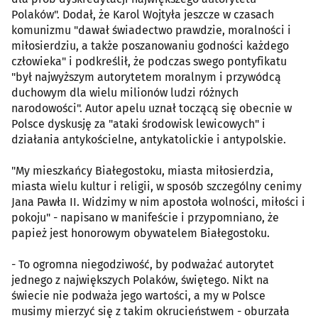
Polaków". Dodał, że Karol Wojtyła jeszcze w czasach
komunizmu "dawał świadectwo prawdzie, moralności i
miłosierdziu, a także poszanowaniu godności każdego
człowieka" i podkreślił, że podczas swego pontyfikatu
"był najwyższym autorytetem moralnym i przywódcą
duchowym dla wielu milionów ludzi różnych
narodowości". Autor apelu uznał toczącą się obecnie w
Polsce dyskusję za "ataki środowisk lewicowych" i
działania antykościelne, antykatolickie i antypolskie.
"My mieszkańcy Białegostoku, miasta miłosierdzia,
miasta wielu kultur i religii, w sposób szczególny cenimy
Jana Pawła II. Widzimy w nim apostoła wolności, miłości i
pokoju" - napisano w manifeście i przypomniano, że
papież jest honorowym obywatelem Białegostoku.
- To ogromna niegodziwość, by podważać autorytet
jednego z największych Polaków, świętego. Nikt na
świecie nie podważa jego wartości, a my w Polsce
musimy mierzyć się z takim okrucieństwem - oburzała