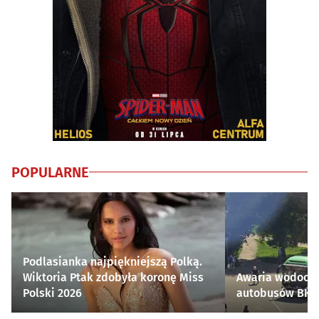
POPULARNE
Podlasianka najpiękniejszą Polką.
Wiktoria Ptak zdobyła koronę Miss
Awaria wodocią
Polski 2026
autobusów BKM 