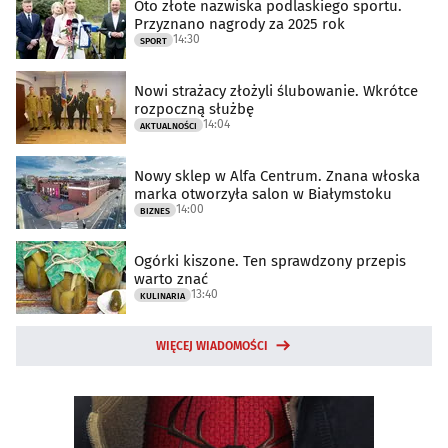
Oto złote nazwiska podlaskiego sportu.
Przyznano nagrody za 2025 rok
14:30
SPORT
Nowi strażacy złożyli ślubowanie. Wkrótce
rozpoczną służbę
14:04
AKTUALNOŚCI
Nowy sklep w Alfa Centrum. Znana włoska
marka otworzyła salon w Białymstoku
14:00
BIZNES
Ogórki kiszone. Ten sprawdzony przepis
warto znać
13:40
KULINARIA
WIĘCEJ WIADOMOŚCI