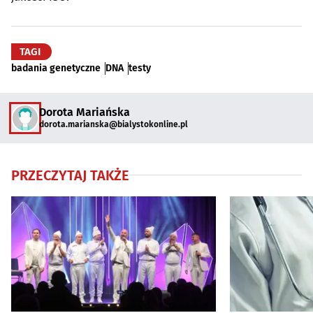
TAGI
badania genetyczne
DNA
testy
Dorota Mariańska
dorota.marianska@bialystokonline.pl
PRZECZYTAJ TAKŻE