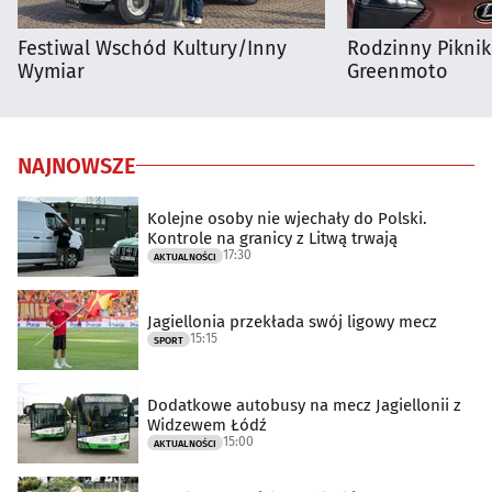
Festiwal Wschód Kultury/Inny
Rodzinny Pikni
Wymiar
Greenmoto
NAJNOWSZE
Kolejne osoby nie wjechały do Polski.
Kontrole na granicy z Litwą trwają
17:30
AKTUALNOŚCI
Jagiellonia przekłada swój ligowy mecz
15:15
SPORT
Dodatkowe autobusy na mecz Jagiellonii z
Widzewem Łódź
15:00
AKTUALNOŚCI