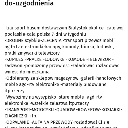
do-uzgodnienia
-transport busem dostawczym Bialystok okolice -cale woj
podlaskie-cala polska 7-dni w tygodniu
-DROBNE szybkie-ZLECENIA -transport przewoz mebli
agd-rtv elektroniki-kanapy, komody, biurka, lodowki,
pralki zmywarki telewizory
-KUPILES -PRALKE -LODOWKE -KOMODE -TELEWIZOR -
zadzwon -pomozemy przewiesc -zaladowac rozladowac
wniesc do mieszkania
-Odbieramy ze sklepow magazynow -galerii-handlowych
meble agd-rtv elektronike -materialy budowlane
itp.rzeczy
-Wywozimy na wysypisko -stare meble -agd-rtv -
elektronike -wszelkie zelastwa itp.rzeczy
-TRANSPORT-MOTOCYKLI-QUADOW -ROWEROW-KOSIARKI-
CIAGNICZKI -itp.
-ODPALANIE -AUTA NA PRZEWODY-rozladowal Ci sie