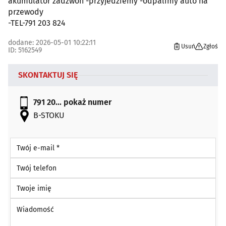
akumulator zadzwon -przyjedziemy -odpalimy auto na
przewody
-TEL-791 203 824
dodane: 2026-05-01 10:22:11
Usuń
Zgłoś
ID: 5162549
SKONTAKTUJ SIĘ
791 20...
pokaż numer
B-STOKU
Twój e-mail *
Twój telefon
Twoje imię
Wiadomość *