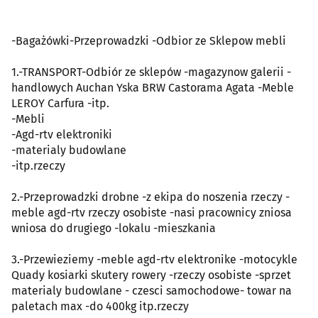
-Bagażówki-Przeprowadzki -Odbior ze Sklepow mebli
1.-TRANSPORT-Odbiór ze sklepów -magazynow galerii -
handlowych Auchan Yska BRW Castorama Agata -Meble
LEROY Carfura -itp.
-Mebli
-Agd-rtv elektroniki
-materialy budowlane
-itp.rzeczy
2.-Przeprowadzki drobne -z ekipa do noszenia rzeczy -
meble agd-rtv rzeczy osobiste -nasi pracownicy zniosa
wniosa do drugiego -lokalu -mieszkania
3.-Przewieziemy -meble agd-rtv elektronike -motocykle
Quady kosiarki skutery rowery -rzeczy osobiste -sprzet
materialy budowlane - czesci samochodowe- towar na
paletach max -do 400kg itp.rzeczy