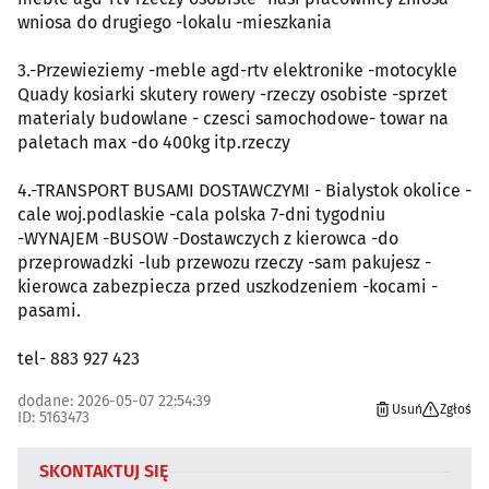
wniosa do drugiego -lokalu -mieszkania
3.-Przewieziemy -meble agd-rtv elektronike -motocykle
Quady kosiarki skutery rowery -rzeczy osobiste -sprzet
materialy budowlane - czesci samochodowe- towar na
paletach max -do 400kg itp.rzeczy
4.-TRANSPORT BUSAMI DOSTAWCZYMI - Bialystok okolice -
cale woj.podlaskie -cala polska 7-dni tygodniu
-WYNAJEM -BUSOW -Dostawczych z kierowca -do
przeprowadzki -lub przewozu rzeczy -sam pakujesz -
kierowca zabezpiecza przed uszkodzeniem -kocami -
pasami.
tel- 883 927 423
dodane: 2026-05-07 22:54:39
Usuń
Zgłoś
ID: 5163473
SKONTAKTUJ SIĘ