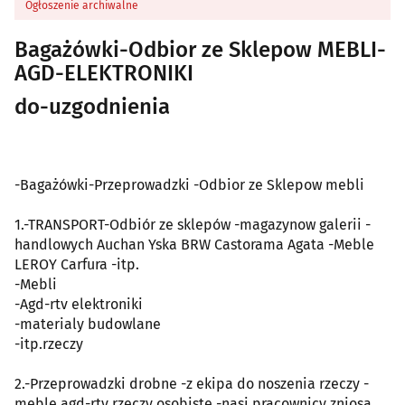
Ogłoszenie archiwalne
Bagażówki-Odbior ze Sklepow MEBLI-
AGD-ELEKTRONIKI
do-uzgodnienia
-Bagażówki-Przeprowadzki -Odbior ze Sklepow mebli
1.-TRANSPORT-Odbiór ze sklepów -magazynow galerii -
handlowych Auchan Yska BRW Castorama Agata -Meble
LEROY Carfura -itp.
-Mebli
-Agd-rtv elektroniki
-materialy budowlane
-itp.rzeczy
2.-Przeprowadzki drobne -z ekipa do noszenia rzeczy -
meble agd-rtv rzeczy osobiste -nasi pracownicy zniosa