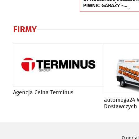
PIWNIC GARAŻY -
UTYLIZACJA - WYWÓZ
MEBLI
FIRMY
Agencja Celna Terminus
automega24 W
Dostawczych 
O porta