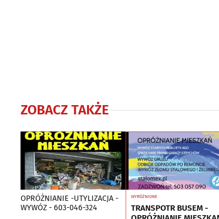
Reklama / śledzenie
ZOBACZ TAKŻE
OPRÓŻNIANIE -UTYLIZACJA -
WYRÓŻNIONE
TRANSPOTR BUSEM -
WYWÓZ - 603-046-324
OPRÓŻNIANIE MIESZKA