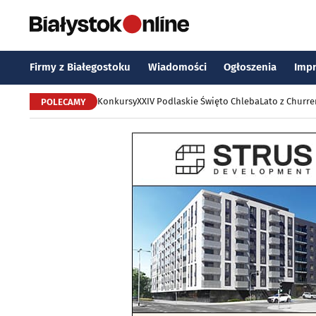
Firmy z Białegostoku
Wiadomości
Ogłoszenia
Imp
Konkursy
XXIV Podlaskie Święto Chleba
Lato z Churr
POLECAMY