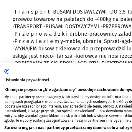
-T r a n s p o r t- BUSAMI DOSTAWCZYMI -DO-3.5
przewoz towarow na paletach do -400kg na pale
-TRANSPORT -BUSAMI DOSTAWCZYMI -PRZEPROWADZKI
-P r z e p r o w a d z k i-drobne-pracownicy zala
-P r z e w i e z i e m y-meble, ubrania, Sprzet-ag
-WYNAJEM busow z kierowca do przeprowadzki lub
usluga jest nieco- tansza -kierowca nie nosi rzec
-ODBIERAMY ZE SKLEPOW -AGD-RTV -ELEKTRONIKE
-REALIZUJEMY NIE TYPOWE i DROBNE ZLECENIA -wno
budowlane itp.rzeczy
Ustawienia prywatności
Kliknięcie przycisku „Nie zgadzam się” powoduje zachowanie domyś
-Tel-696 774 177-dni
My i nasi partnerzy przechowujemy i/lub uzyskujemy dostęp do informacji na urz
pamięciach przeglądarki w celu przetwarzania danych osobowych. Niektórzy
podstawie uzasadnionego interesu, aby sprzeciwić się temu, otwórz „Ustawien
dodane: 2026-04-30 17:24:38
ID: 5162522
ustawieniami, klikając przycisk „Zarządzaj ustawieniami” lub w dowolnym mom
witryny. Aby wycofać zgodę kliknij odcisk palca lub link w stopce serwisu i kli
zgodę. Te wybory zostaną zasygnalizowane naszym partnerom i nie będą miały
SKONTAKTUJ SIĘ
Zarówno my, jak i nasi partnerzy przetwarzamy dane w celu analizy w