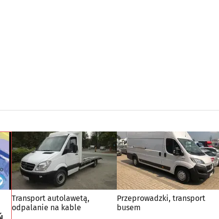
Transport autolawetą,
Przeprowadzki, transport
odpalanie na kable
busem
Ń