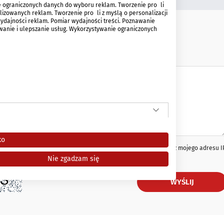
 ograniczonych danych do wyboru reklam. Tworzenie profili
izowanych reklam. Tworzenie profili z myślą o personalizacji
wydajności reklam. Pomiar wydajności treści. Poznawanie
ywanie i ulepszanie usług. Wykorzystywanie ograniczonych
Bialystok
Wiadomość *
ko
iodawcy moich danych zawartych w formularzu kontaktowym oraz mojego adresu I
Nie zgadzam się
WYŚLIJ
i