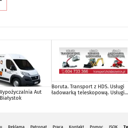
Boruta. Transport z HDS. Usługi
ypożyczalnia Aut
ładowarką teleskopową. Usługi
Białystok
koparko-ładowarką.
lu
Reklama
Patronat
Praca
Kontakt
Pomoc
ISOK
Tw