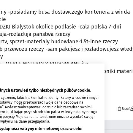
 Tony -posiadamy busa dostawczego kontenera z winda
cie
 Bialystok okolice podlasie -cala polska 7-dni
duja-rozladuja panstwa rzeczy
d-rtv, sprzet-materialy budowlane-1.5t-inne rzeczy
 przewozu rzeczy -sam pakujesz i rozladowujesz wted
zy
 -MEBLE MATERIALY BUDOWLANE itp.
szenie wynoszenie -mebli agd-rtv elektroniki materi
lnych ustawień tylko niezbędnych plików cookie.
ądzeniu, takich jak unikalne identyfikatory w cookie i innych
 dostawcy mogą przetwarzać Twoje dane osobowe na
ia”. Możesz zaakceptować, odrzucić lub zarządzać swoimi
Usuń
encie, klikając przycisk odcisku palca w lewym dolnym rogu
knij pozycję Moje dane, na tej stronie możesz wycofać swoją
 wpływu na dane przeglądania.
ydajności witryny internetowej oraz w celu: