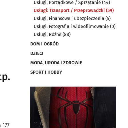
Usługi: Porządkowe / Sprzątanie
(44)
Usługi: Transport / Przeprowadzki
(59)
Usługi: Finansowe i ubezpieczenia
(5)
Usługi: Fotografia i wideofilmowanie
(0)
Usługi: Różne
(88)
DOM I OGRÓD
DZIECI
MODA, URODA I ZDROWIE
SPORT I HOBBY
p.
 177