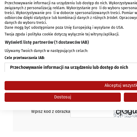
Przechowywanie informacji na urządzeniu lub dostęp do nich. Wykorzystywanie
związanych z personalizacją reklam. Wykorzystanie profili do wyboru spersonal
treści. Wykorzystywanie profili w doborze spersonalizowanych treści. Pomiar 
odbiorców dzięki statystyce lub kombinacji danych z różnych źródeł. Opracow
danych do wyboru treści.
696 77...
pokaż numer
Dane mogą być udostępniane poza Unię Europejską i wysyłane do USA.
Twoja zgoda i polityka cookie dotyczą wyłącznie tej witryny/aplikacji.
Wyświetl listę partnerów (1 dostawców IAB)
Twój e-mail *
Używamy Twoich danych w następujących celach:
Twój telefon
Cele przetwarzania IAB:
Przechowywanie informacji na urządzeniu lub dostęp do nich
Twoje imię
Wykorzystywanie ograniczonych danych do wyboru reklam
Akceptuj wszyst
Wyrażam zgodę na przetwarzanie i przekazanie ogłoszen
Tworzenie profili w celu spersonalizowanych reklam
Dostosuj
Wykorzystanie profili do wyboru spersonalizowanych reklam
Wpisz kod z obrazka
Tworzenie profili w celu personalizacji treści
Wykorzystywanie profili w celu doboru spersonalizowanych treśc