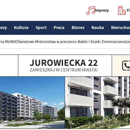
Imprezy
F
rezy
Kultura
Sport
Praca
Biznes
Nauka
Nierucho
eria MUNDO
Światowe Mistrzostwa w pieczeniu Babki i Kiszki Ziemniaczanej
Le