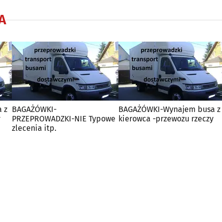
A
różnych źródeł
 z
BAGAŻÓWKI-
BAGAŻÓWKI-Wynajem busa z
y
PRZEPROWADZKI-NIE Typowe
kierowca -przewozu rzeczy
zlecenia itp.
macji