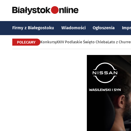
Firmy z Białegostoku
Wiadomości
Ogłoszenia
Imp
Konkursy
XXIV Podlaskie Święto Chleba
Lato z Churr
POLECAMY