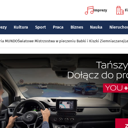
Imprezy
F
rezy
Kultura
Sport
Praca
Biznes
Nauka
Nierucho
eria MUNDO
Światowe Mistrzostwa w pieczeniu Babki i Kiszki Ziemniaczanej
Le