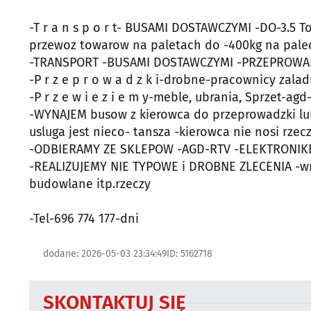
-T r a n s p o r t- BUSAMI DOSTAWCZYMI -DO-3.5
przewoz towarow na paletach do -400kg na pale
-TRANSPORT -BUSAMI DOSTAWCZYMI -PRZEPROWADZKI
-P r z e p r o w a d z k i-drobne-pracownicy zala
-P r z e w i e z i e m y-meble, ubrania, Sprzet-ag
-WYNAJEM busow z kierowca do przeprowadzki lub
usluga jest nieco- tansza -kierowca nie nosi rzec
-ODBIERAMY ZE SKLEPOW -AGD-RTV -ELEKTRONIKE
-REALIZUJEMY NIE TYPOWE i DROBNE ZLECENIA -wno
budowlane itp.rzeczy
-Tel-696 774 177-dni
dodane: 2026-05-03 23:34:49
ID: 5162718
SKONTAKTUJ SIĘ