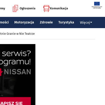
irmy
Ogłoszenia
Komunikacja
mości
Motoryzacja
Zdrowie
Turystyka
Więcej
tnie Granie w Nie Teatrze