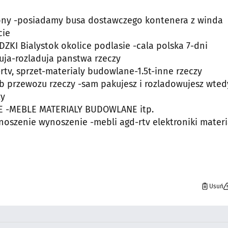
 Tony -posiadamy busa dostawczego kontenera z winda
cie
 Bialystok okolice podlasie -cala polska 7-dni
duja-rozladuja panstwa rzeczy
d-rtv, sprzet-materialy budowlane-1.5t-inne rzeczy
 przewozu rzeczy -sam pakujesz i rozladowujesz wted
zy
 -MEBLE MATERIALY BUDOWLANE itp.
szenie wynoszenie -mebli agd-rtv elektroniki materi
Usuń