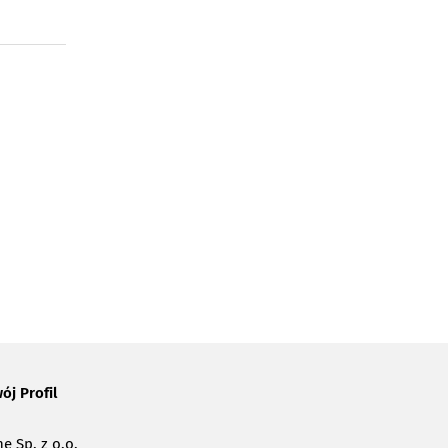
ój Profil
e Sp. z o.o.