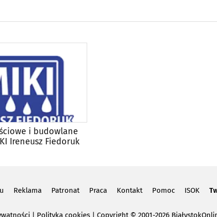
ściowe i budowlane
IKI Ireneusz Fiedoruk
lu
Reklama
Patronat
Praca
Kontakt
Pomoc
ISOK
Tw
ywatności
|
Polityka cookies
Copyright
© 2001-2026 BiałystokOnlin