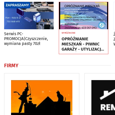
Serwis PC-
WYRÓŻNIONE
OPRÓŻNIANIE
PROMOCJA|Czyszczenie,
wymiana pasty 70zł
MIESZKAŃ - PIWNIC
GARAŻY - UTYLIZACJA
- WYWÓZ MEBLI RTV
AGD
FIRMY