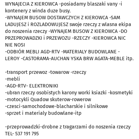
WYNAJECIA Z KIEROWCA -posiadamy blaszaki vany -i
kontenery z winda duze busy.
-WYNAJEM BUSOW DOSTAWCZYCH Z KIEROWCA -SAM
LADUJESZ i ROZLADOWUJESZ swoje rzeczy z wlasna ekipa
do noszenia rzeczy -WYNAJEM BUSOW Z KIEROWCA -DO
PRZEPROWADZKI i PRZEWOZU -RZECZY -KIEROWCA NIC
NIE NOSI
-ODBIÓR MEBLI AGD-RTV -MATERIALY BUDOWLANE -
LEROY -CASTORAMA-AUCHAN YSKA BRW AGATA-MEBLE itp.
-transport przewoz -towarow -rzeczy
-mebli
-AGD-RTV- ELEKTRONIKI
-ubran rzeczy osobistych karony worki ksiazki -kosmetyki
-motocykli Quadow skuterow-rowerow
-czesci-samochodowe-blacharskie i silnikowe
-sprzet i materialy budowlane-itp
-przeprowadzki-drobne z tragarzami do noszenia rzeczy
TEL- 537 191 795