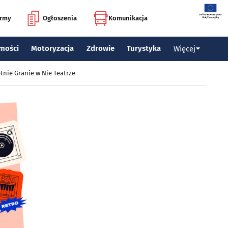
irmy
Ogłoszenia
Komunikacja
mości
Motoryzacja
Zdrowie
Turystyka
Więcej
tnie Granie w Nie Teatrze