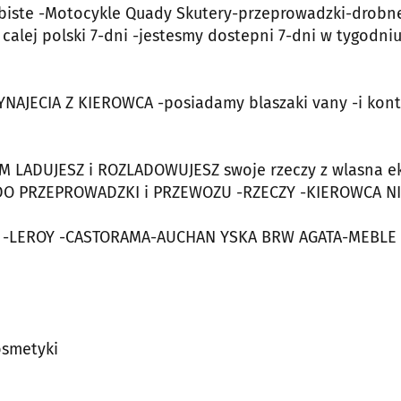
biste -Motocykle Quady Skutery-przeprowadzki-drobn
 calej polski 7-dni -jestesmy dostepni 7-dni w tygodniu
JECIA Z KIEROWCA -posiadamy blaszaki vany -i kont
LADUJESZ i ROZLADOWUJESZ swoje rzeczy z wlasna e
DO PRZEPROWADZKI i PRZEWOZU -RZECZY -KIEROWCA NI
 -LEROY -CASTORAMA-AUCHAN YSKA BRW AGATA-MEBLE i
osmetyki