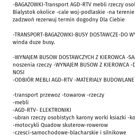
-BAGAZOWKI-Transport AGD-RTV mebli rzeczy oso
Bialystok okolice -cale woj-podlaskie -na terenie
zadzwoń rezerwuj termin dogodny Dla Ciebie
-TRANSPORT-BAGAZOWKI-BUSY DOSTAWCZE-DO WYNA
winda duze busy.
-WYNAJEM BUSOW DOSTAWCZYCH Z KIEROWCA -SAM 
noszenia rzeczy -WYNAJEM BUSOW Z KIEROWCA -
NOSI
-ODBIÓR MEBLI AGD-RTV -MATERIALY BUDOWLANE
-transport przewoz -towarow -rzeczy
-mebli
-AGD-RTV- ELEKTRONIKI
-ubran rzeczy osobistych karony worki ksiazki -k
-motocykli Quadow skuterow-rowerow
-czesci-samochodowe-blacharskie i silnikowe