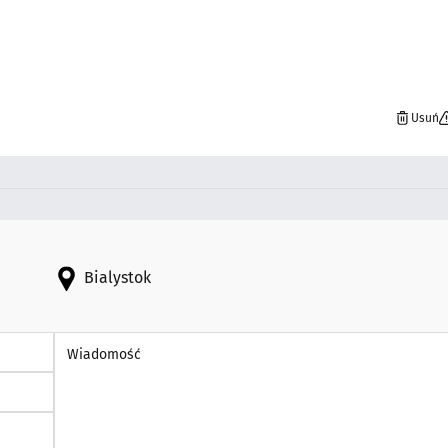
Usuń
Bialystok
Wiadomość *