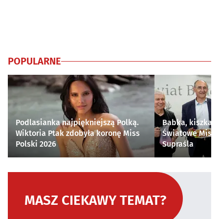
POPULARNE
Podlasianka najpiękniejszą Polką.
Babka, kiszka i
Wiktoria Ptak zdobyła koronę Miss
Światowe Mistr
Polski 2026
Supraśla
MASZ CIEKAWY TEMAT?