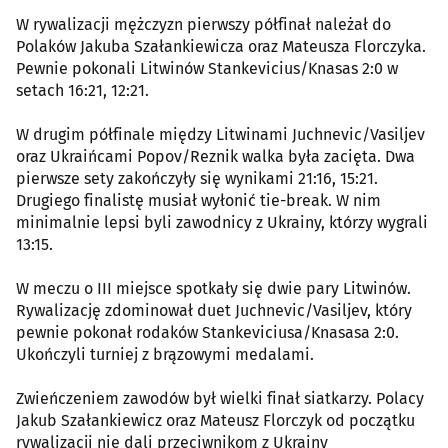
W rywalizacji mężczyzn pierwszy półfinał należał do
Polaków Jakuba Szałankiewicza oraz Mateusza Florczyka.
Pewnie pokonali Litwinów Stankevicius/Knasas 2:0 w
setach 16:21, 12:21.
W drugim półfinale między Litwinami Juchnevic/Vasiljev
oraz Ukraińcami Popov/Reznik walka była zacięta. Dwa
pierwsze sety zakończyły się wynikami 21:16, 15:21.
Drugiego finalistę musiał wyłonić tie-break. W nim
minimalnie lepsi byli zawodnicy z Ukrainy, którzy wygrali
13:15.
W meczu o III miejsce spotkały się dwie pary Litwinów.
Rywalizację zdominował duet Juchnevic/Vasiljev, który
pewnie pokonał rodaków Stankeviciusa/Knasasa 2:0.
Ukończyli turniej z brązowymi medalami.
Zwieńczeniem zawodów był wielki finał siatkarzy. Polacy
Jakub Szałankiewicz oraz Mateusz Florczyk od początku
rywalizacji nie dali przeciwnikom z Ukrainy