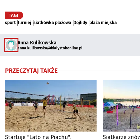
TAGI
sport
turniej
siatkówka plażowa
Dojlidy
plaża miejska
Anna Kulikowska
anna.kulikowska@bialystokonline.pl
PRZECZYTAJ TAKŻE
Startuje "Lato na Piachu".
Siatkarze znó