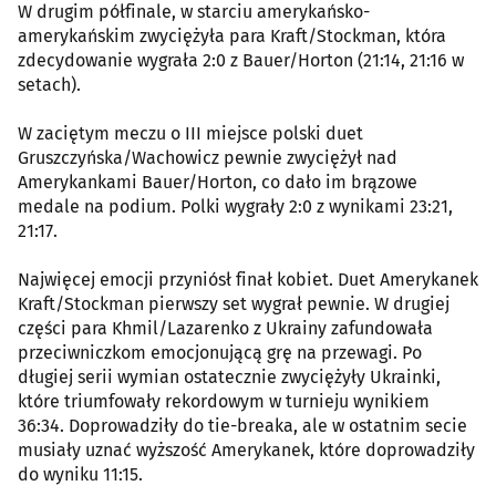
W drugim półfinale, w starciu amerykańsko-
amerykańskim zwyciężyła para Kraft/Stockman, która
zdecydowanie wygrała 2:0 z Bauer/Horton (21:14, 21:16 w
setach).
W zaciętym meczu o III miejsce polski duet
Gruszczyńska/Wachowicz pewnie zwyciężył nad
Amerykankami Bauer/Horton, co dało im brązowe
medale na podium. Polki wygrały 2:0 z wynikami 23:21,
21:17.
Najwięcej emocji przyniósł finał kobiet. Duet Amerykanek
Kraft/Stockman pierwszy set wygrał pewnie. W drugiej
części para Khmil/Lazarenko z Ukrainy zafundowała
przeciwniczkom emocjonującą grę na przewagi. Po
długiej serii wymian ostatecznie zwyciężyły Ukrainki,
które triumfowały rekordowym w turnieju wynikiem
36:34. Doprowadziły do tie-breaka, ale w ostatnim secie
musiały uznać wyższość Amerykanek, które doprowadziły
do wyniku 11:15.