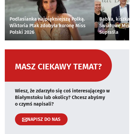
Podlasianka najpiękniejszą Polką.
Babka, kiszka i
Wiktoria Ptak zdobyła koronę Miss
Światowe Mistr
Polski 2026
Supraśla
MASZ CIEKAWY TEMAT?
Wiesz, że zdarzyło się coś interesującego w
Białymstoku lub okolicy? Chcesz abyśmy
o czymś napisali?
NAPISZ DO NAS