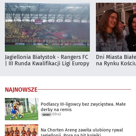
Jagiellonia Białystok - Rangers FC
Dni Miasta Biał
| III Runda Kwalifikacji Ligi Europy
na Rynku Kościu
NAJNOWSZE
Podlascy III-ligowcy bez zwycięstwa. Małe
derby na remis
09:43
SPORT
Na Chorten Arenę zawita ulubiony rywal
Jagiellonii. Pora na hit kolejki