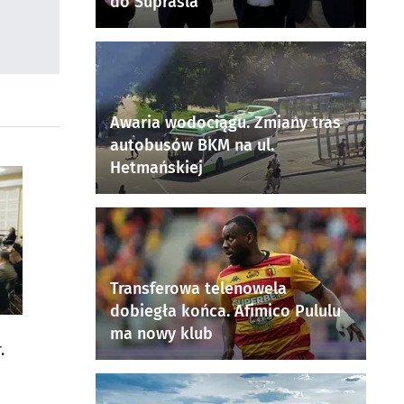
do Supraśla
Awaria wodociągu. Zmiany tras
autobusów BKM na ul.
Hetmańskiej
Transferowa telenowela
dobiegła końca. Afimico Pululu
ma nowy klub
.