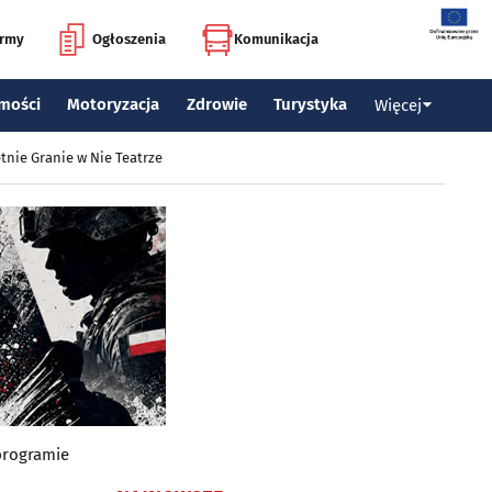
irmy
Ogłoszenia
Komunikacja
mości
Motoryzacja
Zdrowie
Turystyka
Więcej
tnie Granie w Nie Teatrze
programie