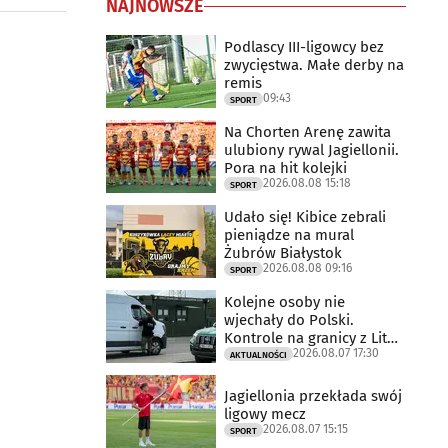
NAJNOWSZE
Podlascy III-ligowcy bez
zwycięstwa. Małe derby na
remis
09:43
SPORT
Na Chorten Arenę zawita
ulubiony rywal Jagiellonii.
Pora na hit kolejki
2026.08.08 15:18
SPORT
Udało się! Kibice zebrali
pieniądze na mural
Żubrów Białystok
2026.08.08 09:16
SPORT
Kolejne osoby nie
wjechały do Polski.
Kontrole na granicy z Litwą
2026.08.07 17:30
trwają
AKTUALNOŚCI
Jagiellonia przekłada swój
ligowy mecz
2026.08.07 15:15
SPORT