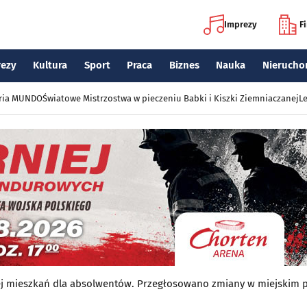
Imprezy
F
rezy
Kultura
Sport
Praca
Biznes
Nauka
Nierucho
eria MUNDO
Światowe Mistrzostwa w pieczeniu Babki i Kiszki Ziemniaczanej
Le
ej mieszkań dla absolwentów. Przegłosowano zmiany w miejskim 