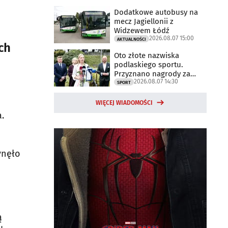
Dodatkowe autobusy na
mecz Jagiellonii z
Widzewem Łódź
2026.08.07 15:00
AKTUALNOŚCI
ch
Oto złote nazwiska
podlaskiego sportu.
Przyznano nagrody za
2026.08.07 14:30
2025 rok
SPORT
WIĘCEJ WIADOMOŚCI
.
ynęło
ą