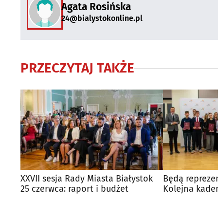
Agata Rosińska
24@bialystokonline.pl
PRZECZYTAJ TAKŻE
XXVII sesja Rady Miasta Białystok
Będą repreze
25 czerwca: raport i budżet
Kolejna kade
Rady Miasta