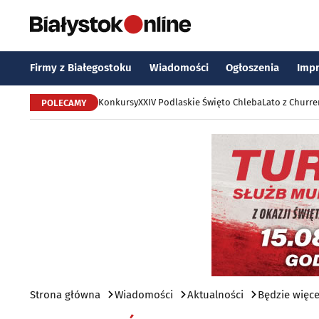
Firmy z Białegostoku
Wiadomości
Ogłoszenia
Imp
Konkursy
XXIV Podlaskie Święto Chleba
Lato z Churr
POLECAMY
Strona główna
Wiadomości
Aktualności
Będzie więc