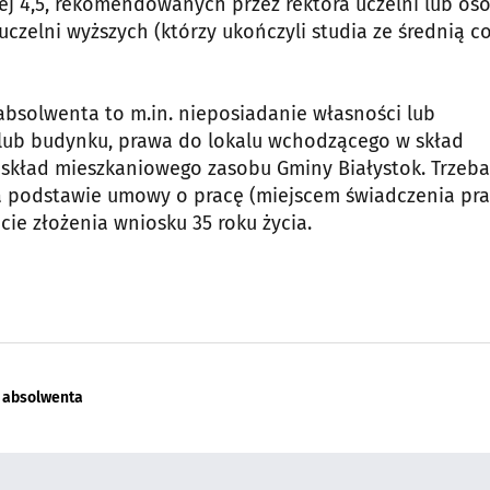
ej 4,5, rekomendowanych przez rektora uczelni lub os
zelni wyższych (którzy ukończyli studia ze średnią c
absolwenta to m.in. nieposiadanie własności lub
 lub budynku, prawa do lokalu wchodzącego w skład
skład mieszkaniowego zasobu Gminy Białystok. Trzeba
na podstawie umowy o pracę (miejscem świadczenia pr
ie złożenia wniosku 35 roku życia.
 absolwenta