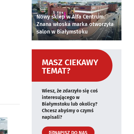
Nowy sklep w Alfa Centrum.
Znana włoska marka otworzyła
salon w Białymstoku
MASZ CIEKAWY
TEMAT?
Wiesz, że zdarzyło się coś
interesującego w
Białymstoku lub okolicy?
Chcesz abyśmy o czymś
napisali?
NAPISZ DO NAS