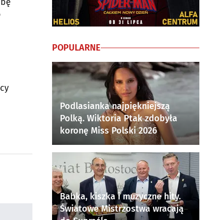
obę
o
POPULARNE
acy
Podlasianka najpiękniejszą
Polką. Wiktoria Ptak zdobyła
koronę Miss Polski 2026
Babka, kiszka i muzyczne hity.
Światowe Mistrzostwa wracają