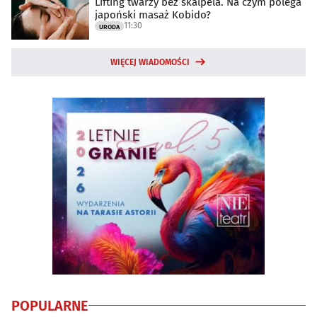
Lifting twarzy bez skalpela. Na czym polega
japoński masaż Kobido?
11:30
URODA
WIĘCEJ WIADOMOŚCI
POPULARNE