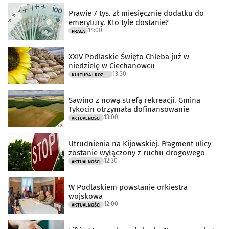
Prawie 7 tys. zł miesięcznie dodatku do
emerytury. Kto tyle dostanie?
14:00
PRACA
XXIV Podlaskie Święto Chleba już w
niedzielę w Ciechanowcu
13:30
KULTURA I ROZRYWKA
Sawino z nową strefą rekreacji. Gmina
Tykocin otrzymała dofinansowanie
13:00
AKTUALNOŚCI
Utrudnienia na Kijowskiej. Fragment ulicy
zostanie wyłączony z ruchu drogowego
12:30
AKTUALNOŚCI
W Podlaskiem powstanie orkiestra
wojskowa
12:00
AKTUALNOŚCI