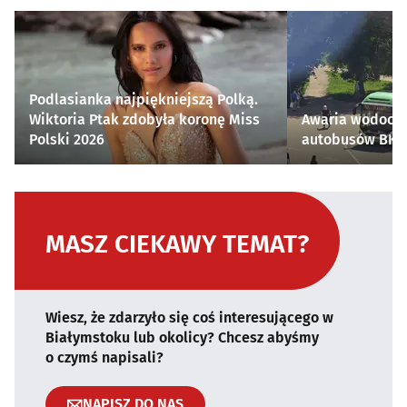
Podlasianka najpiękniejszą Polką.
Wiktoria Ptak zdobyła koronę Miss
Awaria wodocią
Polski 2026
autobusów BKM 
MASZ CIEKAWY TEMAT?
Wiesz, że zdarzyło się coś interesującego w
Białymstoku lub okolicy? Chcesz abyśmy
o czymś napisali?
NAPISZ DO NAS