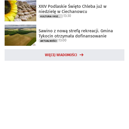
XXIV Podlaskie Święto Chleba już w
niedzielę w Ciechanowcu
13:30
KULTURA I ROZRYWKA
Sawino z nową strefą rekreacji. Gmina
Tykocin otrzymała dofinansowanie
13:00
AKTUALNOŚCI
WIĘCEJ WIADOMOŚCI