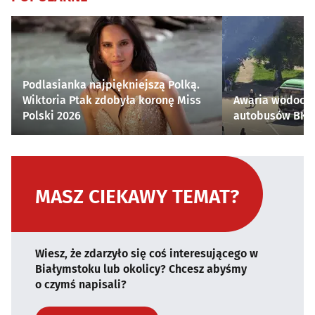
Podlasianka najpiękniejszą Polką.
Wiktoria Ptak zdobyła koronę Miss
Awaria wodocią
Polski 2026
autobusów BKM 
MASZ CIEKAWY TEMAT?
Wiesz, że zdarzyło się coś interesującego w
Białymstoku lub okolicy? Chcesz abyśmy
o czymś napisali?