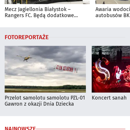
Mecz Jagiellonia Białystok –
Awaria wodoci
Rangers FC. Będą dodatkowe
autobusów BKM
autobusy dla kibiców
FOTOREPORTAŻE
Przelot samolotu samolotu PZL-01
Koncert sanah
Gawron z okazji Dnia Dziecka
NAJNOWSZE