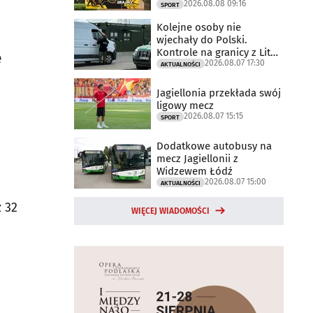
2026.08.08 09:16
SPORT
Kolejne osoby nie
wjechały do Polski.
Kontrole na granicy z Litwą
e
2026.08.07 17:30
trwają
AKTUALNOŚCI
Jagiellonia przekłada swój
ligowy mecz
2026.08.07 15:15
SPORT
Dodatkowe autobusy na
mecz Jagiellonii z
Widzewem Łódź
2026.08.07 15:00
AKTUALNOŚCI
 32
WIĘCEJ WIADOMOŚCI