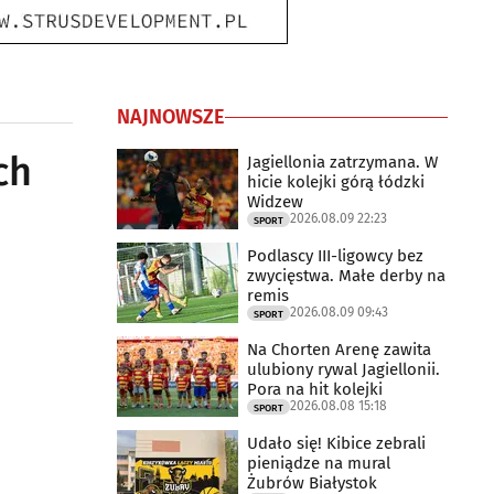
NAJNOWSZE
ch
Jagiellonia zatrzymana. W
hicie kolejki górą łódzki
Widzew
2026.08.09 22:23
SPORT
Podlascy III-ligowcy bez
zwycięstwa. Małe derby na
remis
2026.08.09 09:43
SPORT
Na Chorten Arenę zawita
ulubiony rywal Jagiellonii.
Pora na hit kolejki
2026.08.08 15:18
SPORT
Udało się! Kibice zebrali
pieniądze na mural
Żubrów Białystok