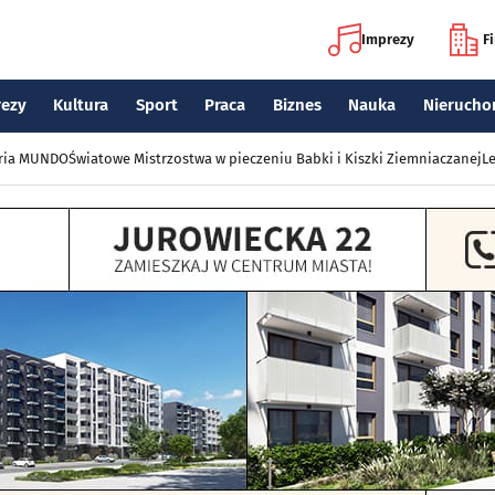
Imprezy
F
rezy
Kultura
Sport
Praca
Biznes
Nauka
Nierucho
eria MUNDO
Światowe Mistrzostwa w pieczeniu Babki i Kiszki Ziemniaczanej
Le