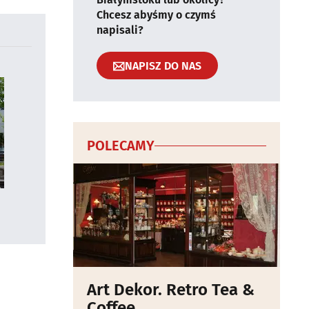
Chcesz abyśmy o czymś
napisali?
NAPISZ DO NAS
POLECAMY
Art Dekor. Retro Tea &
Coffee