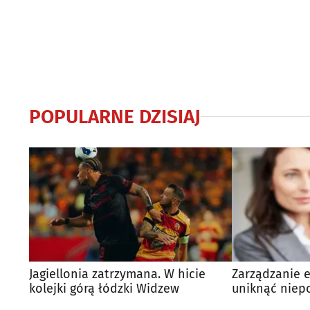
POPULARNE DZISIAJ
Jagiellonia zatrzymana. W hicie
Zarządzanie e
kolejki górą łódzki Widzew
uniknąć niep
wydatków?