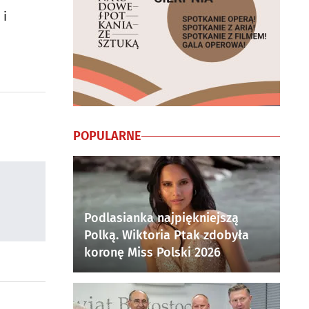
 i
POPULARNE
Podlasianka najpiękniejszą
Polką. Wiktoria Ptak zdobyła
koronę Miss Polski 2026