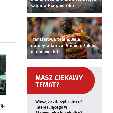
salon w Białymstoku
Transferowa telenowela
dobiegła końca. Afimico Pululu
ma nowy klub
MASZ CIEKAWY
TEMAT?
Wiesz, że zdarzyło się coś
wą
interesującego w
Białymstoku lub okolicy?