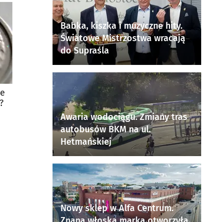
Babka, kiszka i muzyczne hity.
Światowe Mistrzostwa wracają
do Supraśla
ie
?
Awaria wodociągu. Zmiany tras
autobusów BKM na ul.
Hetmańskiej
Nowy sklep w Alfa Centrum.
Znana włoska marka otworzyła