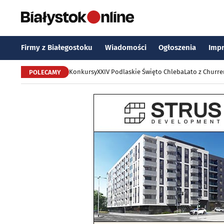
Firmy z Białegostoku
Wiadomości
Ogłoszenia
Imp
Konkursy
XXIV Podlaskie Święto Chleba
Lato z Churr
POLECAMY