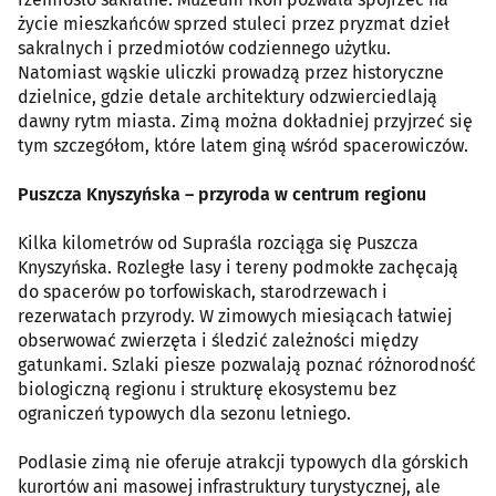
życie mieszkańców sprzed stuleci przez pryzmat dzieł
sakralnych i przedmiotów codziennego użytku.
Natomiast wąskie uliczki prowadzą przez historyczne
dzielnice, gdzie detale architektury odzwierciedlają
dawny rytm miasta. Zimą można dokładniej przyjrzeć się
tym szczegółom, które latem giną wśród spacerowiczów.
Puszcza Knyszyńska – przyroda w centrum regionu
Kilka kilometrów od Supraśla rozciąga się Puszcza
Knyszyńska. Rozległe lasy i tereny podmokłe zachęcają
do spacerów po torfowiskach, starodrzewach i
rezerwatach przyrody. W zimowych miesiącach łatwiej
obserwować zwierzęta i śledzić zależności między
gatunkami. Szlaki piesze pozwalają poznać różnorodność
biologiczną regionu i strukturę ekosystemu bez
ograniczeń typowych dla sezonu letniego.
Podlasie zimą nie oferuje atrakcji typowych dla górskich
kurortów ani masowej infrastruktury turystycznej, ale