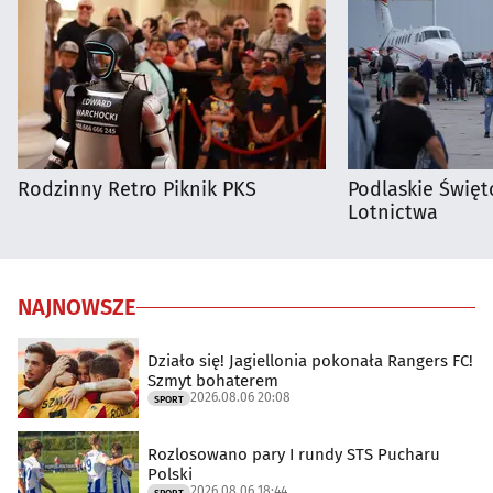
Rodzinny Retro Piknik PKS
Podlaskie Święto
Lotnictwa
NAJNOWSZE
Działo się! Jagiellonia pokonała Rangers FC!
Szmyt bohaterem
2026.08.06 20:08
SPORT
Rozlosowano pary I rundy STS Pucharu
Polski
2026.08.06 18:44
SPORT