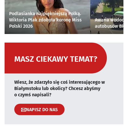
Podlasianka najpiękniejszą Polką.
Wiktoria Ptak zdobyła koronę Miss
Awaria wodocią
Polski 2026
autobusów BKM 
MASZ CIEKAWY TEMAT?
Wiesz, że zdarzyło się coś interesującego w
Białymstoku lub okolicy? Chcesz abyśmy
o czymś napisali?
NAPISZ DO NAS