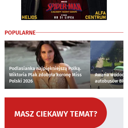
POPULARNE
Podlasianka najpiękniejszą Polką.
Wiktoria Ptak zdobyła koronę Miss
Awaria wodocią
Polski 2026
autobusów BKM 
MASZ CIEKAWY TEMAT?