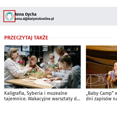
Anna Dycha
anna.d@bialystokonline.pl
PRZECZYTAJ TAKŻE
Kaligrafia, Syberia i muzealne
„Baby Camp” w
tajemnice. Wakacyjne warsztaty dla
dni zapisów n
dzieci
warsztaty dla 