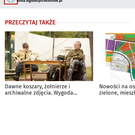
anna.d@bialystokonline.pl
PRZECZYTAJ TAKŻE
Dawne koszary, żołnierze i
Nowości na os
archiwalne zdjęcia. Wygoda
zielone, miesz
przypomni swoją historię
edukacyjne