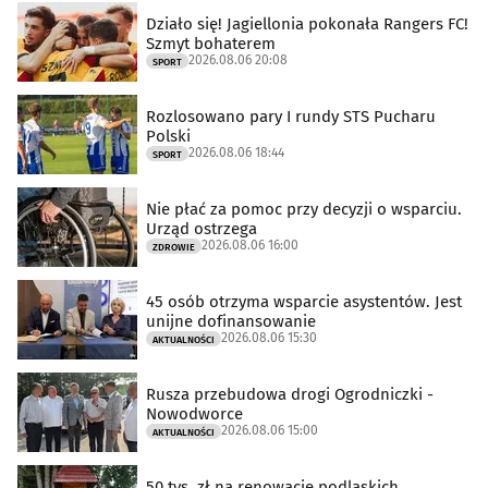
Działo się! Jagiellonia pokonała Rangers FC!
Szmyt bohaterem
2026.08.06 20:08
SPORT
Rozlosowano pary I rundy STS Pucharu
Polski
2026.08.06 18:44
SPORT
Nie płać za pomoc przy decyzji o wsparciu.
Urząd ostrzega
2026.08.06 16:00
ZDROWIE
45 osób otrzyma wsparcie asystentów. Jest
unijne dofinansowanie
2026.08.06 15:30
AKTUALNOŚCI
Rusza przebudowa drogi Ogrodniczki -
Nowodworce
2026.08.06 15:00
AKTUALNOŚCI
50 tys. zł na renowację podlaskich