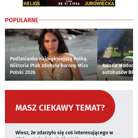
POPULARNE
Podlasianka najpiękniejszą Polką.
Wiktoria Ptak zdobyła koronę Miss
Awaria wodocią
Polski 2026
autobusów BKM 
MASZ CIEKAWY TEMAT?
Wiesz, że zdarzyło się coś interesującego w