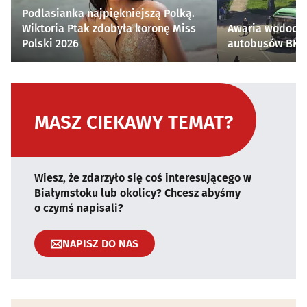
Podlasianka najpiękniejszą Polką.
Wiktoria Ptak zdobyła koronę Miss
Awaria wodocią
Polski 2026
autobusów BKM 
MASZ CIEKAWY TEMAT?
Wiesz, że zdarzyło się coś interesującego w
Białymstoku lub okolicy? Chcesz abyśmy
o czymś napisali?
NAPISZ DO NAS