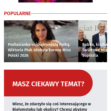
POPULARNE
Podlasianka najpiękniejszą Polką.
Babka, kiszka i
Wiktoria Ptak zdobyła koronę Miss
Światowe Mistr
Polski 2026
Supraśla
MASZ CIEKAWY TEMAT?
Wiesz, że zdarzyło się coś interesującego w
Białymstoku lub okolicy? Chcesz abyśmy