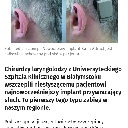
Fot: medicus.com.pl. Nowoczesny implant Baha Attract jest
całkowicie schowany pod skórą pacjenta
Chirurdzy laryngolodzy z Uniwersyteckiego
Szpitala Klinicznego w Białymstoku
wszczepili niesłyszącemu pacjentowi
najnowocześniejszy implant przywracający
słuch. To pierwszy tego typu zabieg w
naszym regionie.
Podczas operacji pacjentowi został wszczepiony
specjalny implant. Jest on schowany pod skórą i