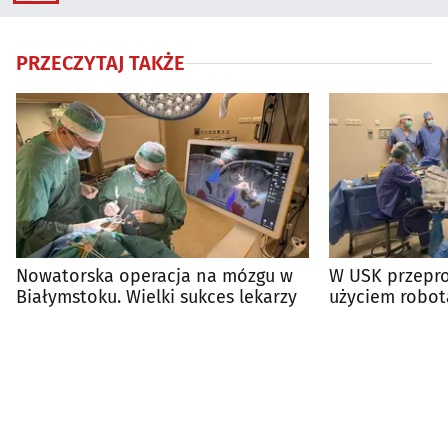
PRZECZYTAJ TAKŻE
Nowatorska operacja na mózgu w
W USK przepr
Białymstoku. Wielki sukces lekarzy
użyciem robota
medycyny"