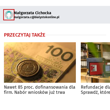
Małgorzata Cichocka
malgorzata.c@bialystokonline.pl
PRZECZYTAJ TAKŻE
Nawet 85 proc. dofinansowania dla
Refundacje dl
firm. Nabór wniosków już trwa
Sprawdź, które
w wykazie