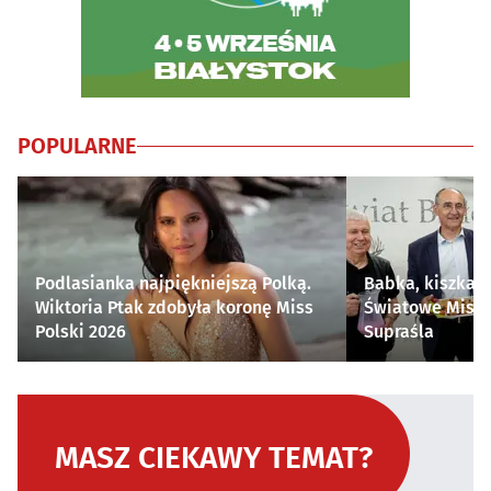
POPULARNE
Podlasianka najpiękniejszą Polką.
Babka, kiszka i
Wiktoria Ptak zdobyła koronę Miss
Światowe Mistr
Polski 2026
Supraśla
MASZ CIEKAWY TEMAT?