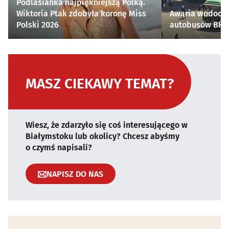
Podlasianka najpiękniejszą Polką.
Wiktoria Ptak zdobyła koronę Miss
Awaria wodocią
Polski 2026
autobusów BKM 
MASZ CIEKAWY TEMAT?
Wiesz, że zdarzyło się coś interesującego w
Białymstoku lub okolicy? Chcesz abyśmy
o czymś napisali?
NAPISZ DO NAS