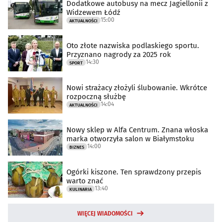
Dodatkowe autobusy na mecz Jagiellonii z
Widzewem Łódź
15:00
AKTUALNOŚCI
Oto złote nazwiska podlaskiego sportu.
Przyznano nagrody za 2025 rok
14:30
SPORT
Nowi strażacy złożyli ślubowanie. Wkrótce
rozpoczną służbę
14:04
AKTUALNOŚCI
Nowy sklep w Alfa Centrum. Znana włoska
marka otworzyła salon w Białymstoku
14:00
BIZNES
Ogórki kiszone. Ten sprawdzony przepis
warto znać
13:40
KULINARIA
WIĘCEJ WIADOMOŚCI