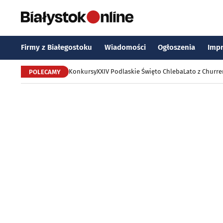
Firmy z Białegostoku
Wiadomości
Ogłoszenia
Imp
Konkursy
XXIV Podlaskie Święto Chleba
Lato z Churr
POLECAMY