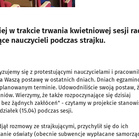
ej w trakcie trwania kwietniowej sesji ra
ce nauczycieli podczas strajku.
ryzujemy się z protestującymi nauczycielami i pracown
m za Waszą postawę w ostatnich dniach. Dniach egzami
aplanowanym terminie. Udowodniliście swoją postaw, ż
niów. Wierzymy, że także rozpoczynające się dzisiaj
 bez żądnych zakłóceń" - czytamy w projekcie stanowi
ziałek (15.04) podczas sesji.
ął rozmowy ze strajkującymi, przychylił się do ich
sowanie oświaty (obecnie subwencje wypłacane samorz