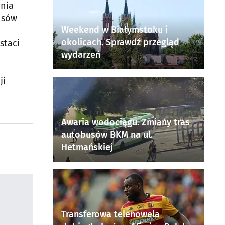
enia
nsów
Weekend w Białymstoku i
okolicach. Sprawdź przegląd
staci
wydarzeń
ji
Awaria wodociągu. Zmiany tras
autobusów BKM na ul.
Hetmańskiej
Transferowa telenowela