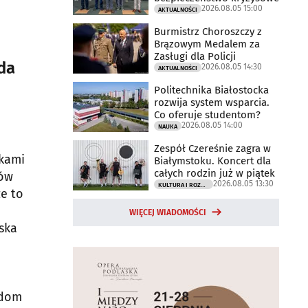
2026.08.05 15:00
AKTUALNOŚCI
Burmistrz Choroszczy z
Brązowym Medalem za
Zasługi dla Policji
da
2026.08.05 14:30
AKTUALNOŚCI
Politechnika Białostocka
rozwija system wsparcia.
Co oferuje studentom?
2026.08.05 14:00
NAUKA
Zespół Czereśnie zagra w
ikami
Białymstoku. Koncert dla
całych rodzin już w piątek
nów
2026.08.05 13:30
KULTURA I ROZRYWKA
e to
WIĘCEJ WIADOMOŚCI
ska
ądom