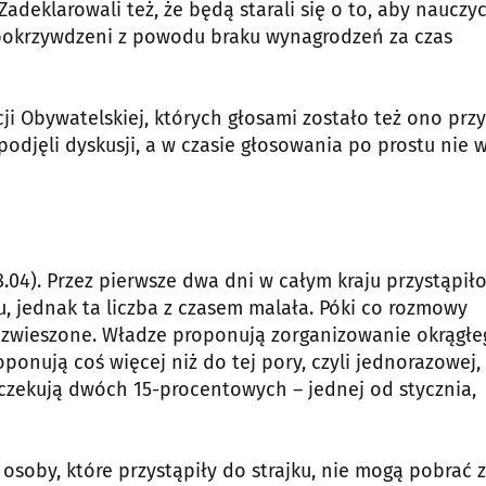
adeklarowali też, że będą starali się o to, aby nauczyc
li pokrzywdzeni z powodu braku wynagrodzeń za czas
ji Obywatelskiej, których głosami zostało też ono przy
podjęli dyskusji, a w czasie głosowania po prostu nie w
8.04). Przez pierwsze dwa dni w całym kraju przystąpił
 jednak ta liczba z czasem malała. Póki co rozmowy
zwieszone. Władze proponują zorganizowanie okrągłe
onują coś więcej niż do tej pory, czyli jednorazowej, 
zekują dwóch 15-procentowych – jednej od stycznia,
osoby, które przystąpiły do strajku, nie mogą pobrać 