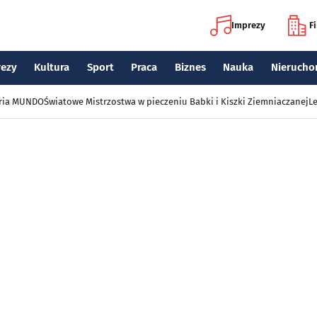
Imprezy
F
rezy
Kultura
Sport
Praca
Biznes
Nauka
Nierucho
eria MUNDO
Światowe Mistrzostwa w pieczeniu Babki i Kiszki Ziemniaczanej
Le