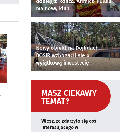
dobiegła końca. Afimico Pululu
ma nowy klub
Nowy obiekt na Dojlidach.
BOSiR wzbogacił się o
wyjątkową inwestycję
MASZ CIEKAWY
TEMAT?
Wiesz, że zdarzyło się coś
interesującego w