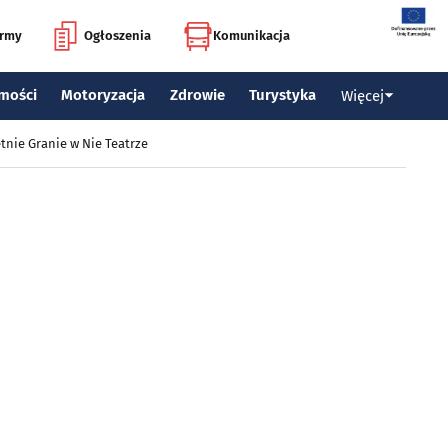
irmy
Ogłoszenia
Komunikacja
mości
Motoryzacja
Zdrowie
Turystyka
Więcej
tnie Granie w Nie Teatrze