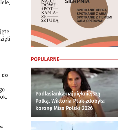
iele,
jęte
zięli
POPULARNE
o do
go
Podlasianka najpiękniejszą
ok.
Polką. Wiktoria Ptak zdobyła
koronę Miss Polski 2026
za