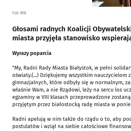
Fot: MN
Głosami radnych Koalicji Obywatelski
miasta przyjęła stanowisko wspierają
Wyrazy poparcia
"My, Radni Rady Miasta Białystok, w pełni solida
oświaty.(...) Dziękujemy wszystkim nauczycielo
gimnazjalnych, które odbyły się w normalnym, z
właśnie Wam, a nie Rządowi, leży na sercu los ucz
egzaminy w VIII klasach przeprowadzone zostaną
przyjętym przez białostocką radę miasta w ponied
Radni apelują w nim także do rządu o to, aby podj
postulatów i wziął na siebie całościowe finan