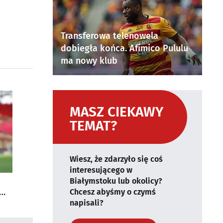
Transferowa telenowela
dobiegła końca. Afimico Pululu
ma nowy klub
MASZ CIEKAWY
TEMAT?
Wiesz, że zdarzyło się coś
interesującego w
Białymstoku lub okolicy?
Chcesz abyśmy o czymś
napisali?