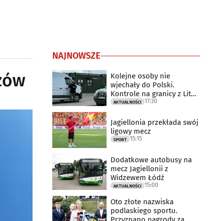
NAJNOWSZE
rzów
Kolejne osoby nie
wjechały do Polski.
Kontrole na granicy z Litwą
17:30
trwają
AKTUALNOŚCI
Jagiellonia przekłada swój
ligowy mecz
15:15
SPORT
Dodatkowe autobusy na
mecz Jagiellonii z
Widzewem Łódź
15:00
AKTUALNOŚCI
Oto złote nazwiska
podlaskiego sportu.
Przyznano nagrody za