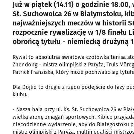
Już w piątek (14.11) o godzinie 18.00,
St. Suchowolca 26 w Białymstoku, ki
najważniejszych meczów w historii SB
rozpocznie rywalizację w 1/8 finału Li
obrońcą tytułu - niemiecką drużyną 1
Rywal to absolutna światowa czołówka tenisa sto
Zhendong - mistrz olimpijski z Paryża, Truls Möreg
Patrick Franziska, który może pochwalić się tytuł
Dla Dojlid to drugie z rzędu podejście do fazy p
klubu.
- Nasza hala przy ul. Ks. St. Suchowolca 26 w Bia
wielką arenę zmagań sportowych. Kibice przyjadą 
niecodzienne wydarzenie, aby do Białegostoku pr
mistrz olimpijski z Paryża, multimedaliści mistrz