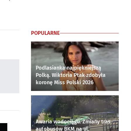
POPULARNE
Podlasianka najpiękniejszą
Polką. Wiktoria Ptak zdobyła
koronę Miss Polski 2026
Awaria wodociągu. Zmiany tras
autobusów BKM na ul.