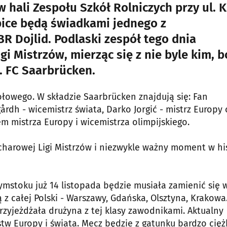
 w hali Zespołu Szkół Rolniczych przy ul. K
bice będą świadkami jednego z
R Dojlid. Podlaski zespół tego dnia
gi Mistrzów, mierząc się z nie byle kim, b
. FC Saarbrücken.
łowego. W składzie Saarbrücken znajdują się: Fan
årdh - wicemistrz świata, Darko Jorgić - mistrz Europy 
em mistrza Europy i wicemistrza olimpijskiego.
ucharowej Ligi Mistrzów i niezwykle ważny moment w his
łymstoku już 14 listopada będzie musiała zamienić się 
z całej Polski - Warszawy, Gdańska, Olsztyna, Krakowa
zyjeżdżała drużyna z tej klasy zawodnikami. Aktualny
ostw Europy i świata. Mecz będzie z gatunku bardzo cięż