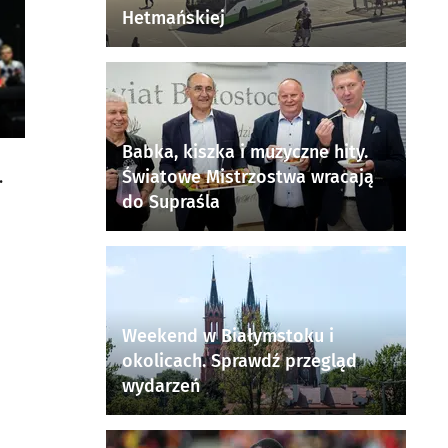
Hetmańskiej
Babka, kiszka i muzyczne hity.
Światowe Mistrzostwa wracają
do Supraśla
Weekend w Białymstoku i
okolicach. Sprawdź przegląd
wydarzeń