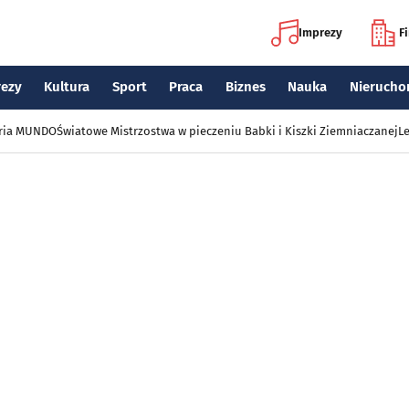
Imprezy
F
rezy
Kultura
Sport
Praca
Biznes
Nauka
Nierucho
eria MUNDO
Światowe Mistrzostwa w pieczeniu Babki i Kiszki Ziemniaczanej
Le