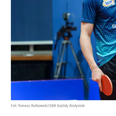
Fot: Tomasz Rutkowski/SBR Dojlidy Białystok