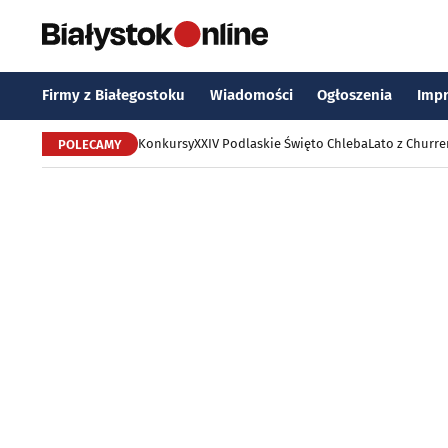
Firmy z Białegostoku
Wiadomości
Ogłoszenia
Imp
Konkursy
XXIV Podlaskie Święto Chleba
Lato z Churr
POLECAMY