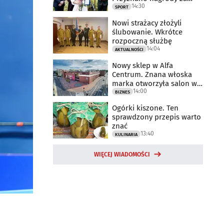
14:30
2025 rok
SPORT
Nowi strażacy złożyli
ślubowanie. Wkrótce
rozpoczną służbę
14:04
AKTUALNOŚCI
Nowy sklep w Alfa
Centrum. Znana włoska
marka otworzyła salon w
14:00
Białymstoku
BIZNES
Ogórki kiszone. Ten
sprawdzony przepis warto
znać
13:40
KULINARIA
WIĘCEJ WIADOMOŚCI