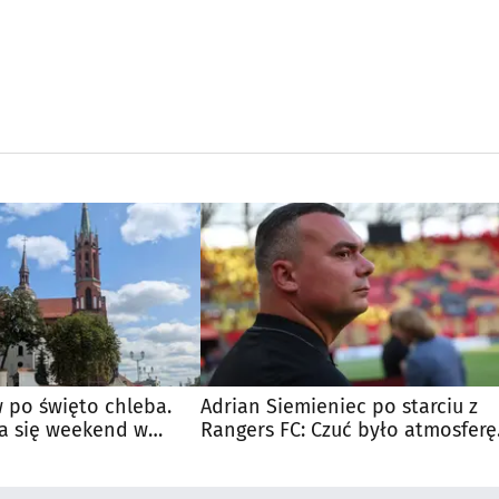
 po święto chleba.
Adrian Siemieniec po starciu z
a się weekend w
Rangers FC: Czuć było atmosferę
dużego meczu