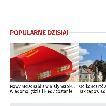
POPULARNE DZISIAJ
Nowy McDonald’s w Białymstoku.
Od koncertów
Wiadomo, gdzie i kiedy zostanie
Tak zapowiad
otwarty
regionie