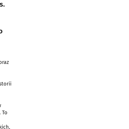
s.
o
oraz
torii
w
. To
kich,