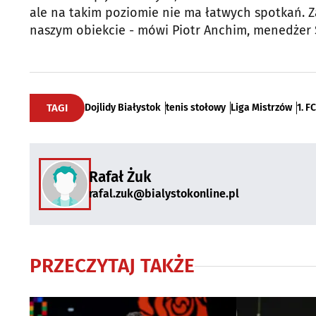
ale na takim poziomie nie ma łatwych spotkań. 
naszym obiekcie - mówi Piotr Anchim, menedżer 
TAGI
Dojlidy Białystok
tenis stołowy
Liga Mistrzów
1. F
Rafał Żuk
rafal.zuk@bialystokonline.pl
PRZECZYTAJ TAKŻE