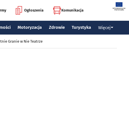
irmy
Ogłoszenia
Komunikacja
mości
Motoryzacja
Zdrowie
Turystyka
Więcej
tnie Granie w Nie Teatrze