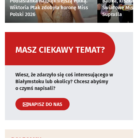
Podlasianka najpiękniejszą Polką.
Babka, kiszka i
Wiktoria Ptak zdobyła koronę Miss
Światowe Mistr
Polski 2026
Supraśla
MASZ CIEKAWY TEMAT?
Wiesz, że zdarzyło się coś interesującego w
Białymstoku lub okolicy? Chcesz abyśmy
o czymś napisali?
NAPISZ DO NAS