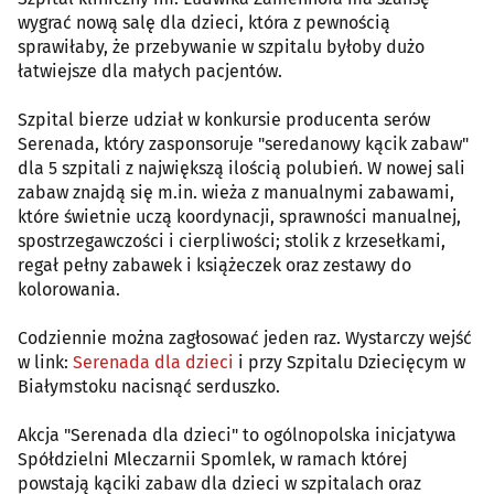
wygrać nową salę dla dzieci, która z pewnością
sprawiłaby, że przebywanie w szpitalu byłoby dużo
łatwiejsze dla małych pacjentów.
Szpital bierze udział w konkursie producenta serów
Serenada, który zasponsoruje "seredanowy kącik zabaw"
dla 5 szpitali z największą ilością polubień. W nowej sali
zabaw znajdą się m.in. wieża z manualnymi zabawami,
które świetnie uczą koordynacji, sprawności manualnej,
spostrzegawczości i cierpliwości; stolik z krzesełkami,
regał pełny zabawek i książeczek oraz zestawy do
kolorowania.
Codziennie można zagłosować jeden raz. Wystarczy wejść
w link:
Serenada dla dzieci
i przy Szpitalu Dziecięcym w
Białymstoku nacisnąć serduszko.
Akcja "Serenada dla dzieci" to ogólnopolska inicjatywa
Spółdzielni Mleczarnii Spomlek, w ramach której
powstają kąciki zabaw dla dzieci w szpitalach oraz