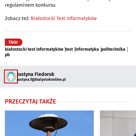
regulaminem konkursu.
Zobacz też:
Białostocki Test Informatyków
TAGI
białostocki test informatyków
test
informatyka
politechnika
pb
Justyna Fiedoruk
justyna.f@bialystokonline.pl
PRZECZYTAJ TAKŻE