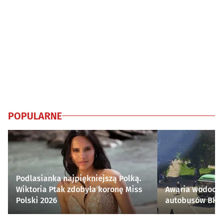
POPULARNE
Podlasianka najpiękniejszą Polką.
Wiktoria Ptak zdobyła koronę Miss
Awaria wodocią
Polski 2026
autobusów BKM 