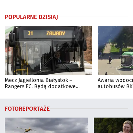
POPULARNE DZISIAJ
Mecz Jagiellonia Białystok –
Awaria wodoci
Rangers FC. Będą dodatkowe
autobusów BKM
autobusy dla kibiców
FOTOREPORTAŻE