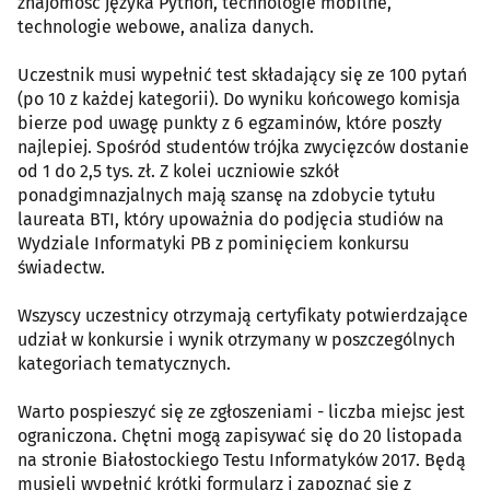
znajomość języka Python, technologie mobilne,
technologie webowe, analiza danych.
Uczestnik musi wypełnić test składający się ze 100 pytań
(po 10 z każdej kategorii). Do wyniku końcowego komisja
bierze pod uwagę punkty z 6 egzaminów, które poszły
najlepiej. Spośród studentów trójka zwycięzców dostanie
od 1 do 2,5 tys. zł. Z kolei uczniowie szkół
ponadgimnazjalnych mają szansę na zdobycie tytułu
laureata BTI, który upoważnia do podjęcia studiów na
Wydziale Informatyki PB z pominięciem konkursu
świadectw.
Wszyscy uczestnicy otrzymają certyfikaty potwierdzające
udział w konkursie i wynik otrzymany w poszczególnych
kategoriach tematycznych.
Warto pospieszyć się ze zgłoszeniami - liczba miejsc jest
ograniczona. Chętni mogą zapisywać się do 20 listopada
na stronie Białostockiego Testu Informatyków 2017. Będą
musieli wypełnić krótki formularz i zapoznać się z