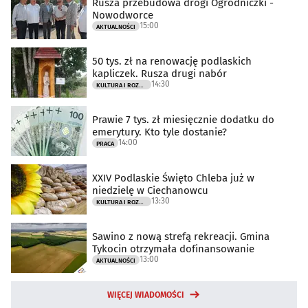
Rusza przebudowa drogi Ogrodniczki -
Nowodworce
15:00
AKTUALNOŚCI
50 tys. zł na renowację podlaskich
kapliczek. Rusza drugi nabór
14:30
KULTURA I ROZRYWKA
Prawie 7 tys. zł miesięcznie dodatku do
emerytury. Kto tyle dostanie?
14:00
PRACA
XXIV Podlaskie Święto Chleba już w
niedzielę w Ciechanowcu
13:30
KULTURA I ROZRYWKA
Sawino z nową strefą rekreacji. Gmina
Tykocin otrzymała dofinansowanie
13:00
AKTUALNOŚCI
WIĘCEJ WIADOMOŚCI