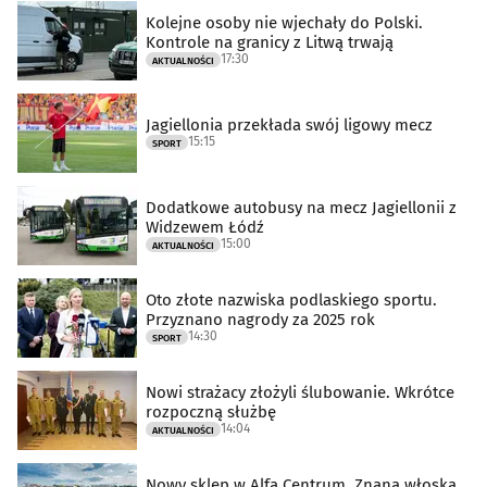
Kolejne osoby nie wjechały do Polski.
Kontrole na granicy z Litwą trwają
17:30
AKTUALNOŚCI
Jagiellonia przekłada swój ligowy mecz
15:15
SPORT
Dodatkowe autobusy na mecz Jagiellonii z
Widzewem Łódź
15:00
AKTUALNOŚCI
Oto złote nazwiska podlaskiego sportu.
Przyznano nagrody za 2025 rok
14:30
SPORT
Nowi strażacy złożyli ślubowanie. Wkrótce
rozpoczną służbę
14:04
AKTUALNOŚCI
Nowy sklep w Alfa Centrum. Znana włoska