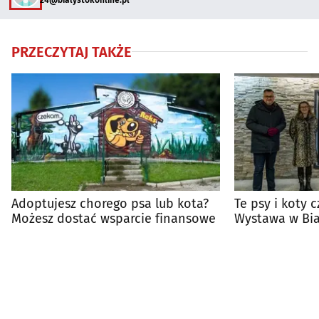
24@bialystokonline.pl
PRZECZYTAJ TAKŻE
Adoptujesz chorego psa lub kota?
Te psy i koty 
Możesz dostać wsparcie finansowe
Wystawa w Bi
ich portrety