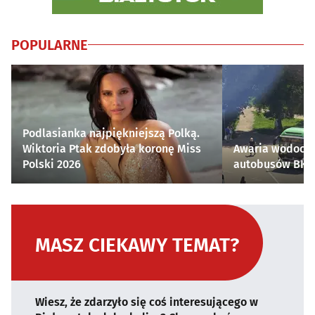
POPULARNE
Podlasianka najpiękniejszą Polką.
Wiktoria Ptak zdobyła koronę Miss
Awaria wodocią
Polski 2026
autobusów BKM 
MASZ CIEKAWY TEMAT?
Wiesz, że zdarzyło się coś interesującego w