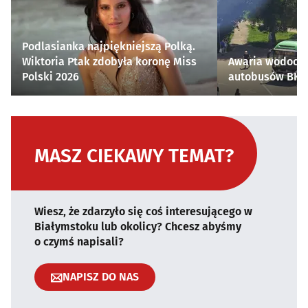
Podlasianka najpiękniejszą Polką.
Wiktoria Ptak zdobyła koronę Miss
Awaria wodocią
Polski 2026
autobusów BKM 
MASZ CIEKAWY TEMAT?
Wiesz, że zdarzyło się coś interesującego w
Białymstoku lub okolicy? Chcesz abyśmy
o czymś napisali?
NAPISZ DO NAS