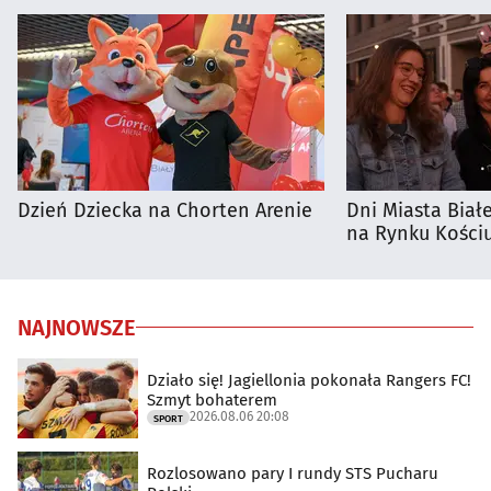
Dzień Dziecka na Chorten Arenie
Dni Miasta Biał
na Rynku Kościu
NAJNOWSZE
Działo się! Jagiellonia pokonała Rangers FC!
Szmyt bohaterem
2026.08.06 20:08
SPORT
Rozlosowano pary I rundy STS Pucharu