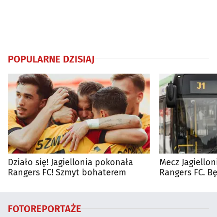
POPULARNE DZISIAJ
Działo się! Jagiellonia pokonała
Mecz Jagiellon
Rangers FC! Szmyt bohaterem
Rangers FC. 
autobusy dla 
FOTOREPORTAŻE