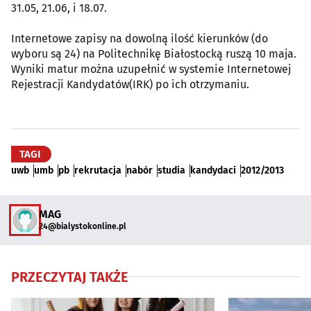
31.05, 21.06, i 18.07.
Internetowe zapisy na dowolną ilość kierunków (do
wyboru są 24) na Politechnikę Białostocką ruszą 10 maja.
Wyniki matur można uzupełnić w systemie Internetowej
Rejestracji Kandydatów(IRK) po ich otrzymaniu.
TAGI
uwb
umb
pb
rekrutacja
nabór
studia
kandydaci
2012/2013
MAG
24@bialystokonline.pl
PRZECZYTAJ TAKŻE