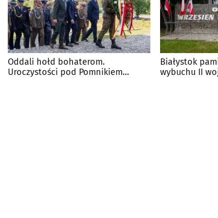
Oddali hołd bohaterom.
Białystok pami
Uroczystości pod Pomnikiem
wybuchu II wo
Obrońców Białegostoku
obrony miasta