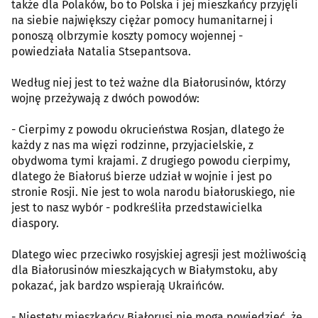
także dla Polaków, bo to Polska i jej mieszkańcy przyjęli
na siebie największy ciężar pomocy humanitarnej i
ponoszą olbrzymie koszty pomocy wojennej -
powiedziała Natalia Stsepantsova.
Według niej jest to też ważne dla Białorusinów, którzy
wojnę przeżywają z dwóch powodów:
- Cierpimy z powodu okrucieństwa Rosjan, dlatego że
każdy z nas ma więzi rodzinne, przyjacielskie, z
obydwoma tymi krajami. Z drugiego powodu cierpimy,
dlatego że Białoruś bierze udział w wojnie i jest po
stronie Rosji. Nie jest to wola narodu białoruskiego, nie
jest to nasz wybór - podkreśliła przedstawicielka
diaspory.
Dlatego wiec przeciwko rosyjskiej agresji jest możliwością
dla Białorusinów mieszkających w Białymstoku, aby
pokazać, jak bardzo wspierają Ukraińców.
- Niestety mieszkańcy Białorusi nie mogą powiedzieć, że