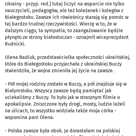
Ukrainy - przyp. red.] tutaj liczyć na wsparcie nie tylko
nauczycieli, pedagogów, ale też koleżanek i kolegów z
Białegostoku. Zawsze ich rówieśnicy starają się pomóc w
tej bardzo trudnej rzeczywistości. Wierzę w to, że w
dalszym ciągu, ta sympatia, to zaangażowanie będzie
płynęło ze strony białostoczan - oznajmił wiceprezydent
Rudnicki.
Olena Badiuk, przedstawicielka społeczności ukraińskiej,
która do Białegostoku przyjechała z ukraińskiej Buczy
stwierdziła, że wojna zmieniła jej życie na zawsze.
- Pół mojej rodziny zostało w Buczy, a pół znajduje się w
Białymstoku. Wszyscy zawsze będą pamiętać jak
uciekaliśmy z Buczy. To było jak w strasznym filmie o
apokalipsie. Zniszczone były drogi, mosty, ludzie leżeli
na ulicach, to wszystko widziała także moja córka -
wspomina pani Olena.
- Polska zawsze była obok. Ja dorastałam na polskiej