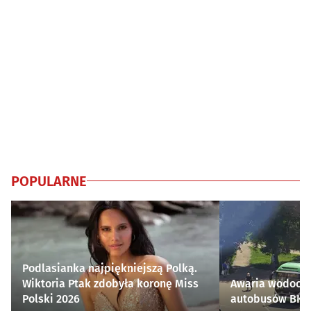
POPULARNE
Podlasianka najpiękniejszą Polką.
Wiktoria Ptak zdobyła koronę Miss
Awaria wodocią
Polski 2026
autobusów BKM 