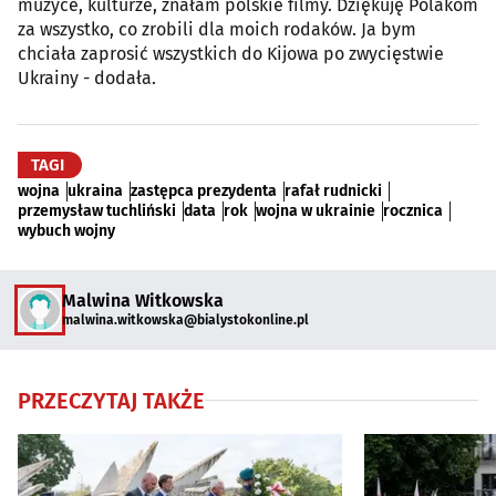
muzyce, kulturze, znałam polskie filmy. Dziękuję Polakom
za wszystko, co zrobili dla moich rodaków. Ja bym
chciała zaprosić wszystkich do Kijowa po zwycięstwie
Ukrainy - dodała.
TAGI
wojna
ukraina
zastępca prezydenta
rafał rudnicki
przemysław tuchliński
data
rok
wojna w ukrainie
rocznica
wybuch wojny
Malwina Witkowska
malwina.witkowska@bialystokonline.pl
PRZECZYTAJ TAKŻE