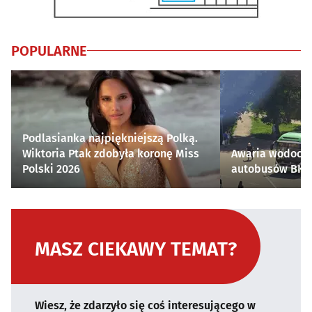
POPULARNE
Podlasianka najpiękniejszą Polką.
Wiktoria Ptak zdobyła koronę Miss
Awaria wodocią
Polski 2026
autobusów BKM 
MASZ CIEKAWY TEMAT?
Wiesz, że zdarzyło się coś interesującego w