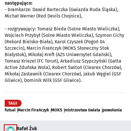
następująco:
- bramkarze: Dawid Barteczka (Gwiazda Ruda Śląska),
Michał Werner (Red Devils Chojnice),
- rozgrywający: Tomasz Bieda (Solne Miasto Wieliczka),
Wojciech Przybył (Solne Miasto Wieliczka), Szymon Cichy
(Rekord Bielsko-Biała), Karol Czyszek (Pogoń 04
Szczecin), Marcin Firańczyk (MOKS Słoneczny Stok
Białystok), Mikołaj Kreft (AZS Uniwersytet Gdański),
Tomasz Kriezel (FC Toruń), Arkadiusz Szypczyński (Gatta
Active Zduńska Wola), Robert Świtoń (Clearex Chorzów),
Mikołaj Zastawnik (Clearex Chorzów), Jakub Węgiel (GSF
Gliwice), Dominik Wilk (GSF Gliwice).
TAGI
futsal
Marcin Firańczyk
MOKS
mistrzostwa świata
powołania
Rafał Żuk