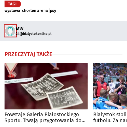
TAGI
wystawa
chorten arena
psy
MW
24@bialystokonline.pl
PRZECZYTAJ TAKŻE
Powstaje Galeria Białostockiego
Białystok stol
Sportu. Trwają przygotowania do
futbolu. Za n
jej otwarcia
Cup [ZDJĘCIA]