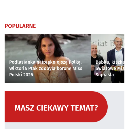
POPULARNE
Podlasianka najpiękniejszą Polką.
Babka, kiszka i
Wiktoria Ptak zdobyła koronę Miss
Światowe Mistr
Polski 2026
Supraśla
MASZ CIEKAWY TEMAT?