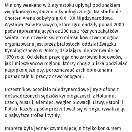
Miniony weekend w Białymstoku upłynął pod znakiem
wyjątkowego wydarzenia kynologicznego. Na stadionie
Chorten Arena odbyły się XIX i XX Międzynarodowa
Wystawa Psów Rasowych, które zgromadziły ponad 2000
psów reprezentujących aż 200 ras z różnych zakątków
świata. To niezwykłe święto miłośników czworonogów
organizowane jest przez białostocki oddział Związku
Kynologicznego w Polsce, działający nieprzerwanie od
1970 roku. Od dekad przyciąga ono zarówno hodowców,
jak i mieszkańców regionu, którzy chcą z bliska podziwiać
najpiękniejsze psy, porozmawiać z ich opiekunami i
poznać tajniki pracy z czworonogami.
Uczestników oceniało międzynarodowe jury złożone z
doświadczonych sędziów kynologicznych z Holandii,
Czech, Austrii, Niemiec, Węgier, Słowacji, Litwy, Estonii i
Polski. Każdy z psów prezentował się w ringu, rywalizując
o najwyższe trofea i tytuły.
Impreza była jednak czymś więcej niż tylko konkursem