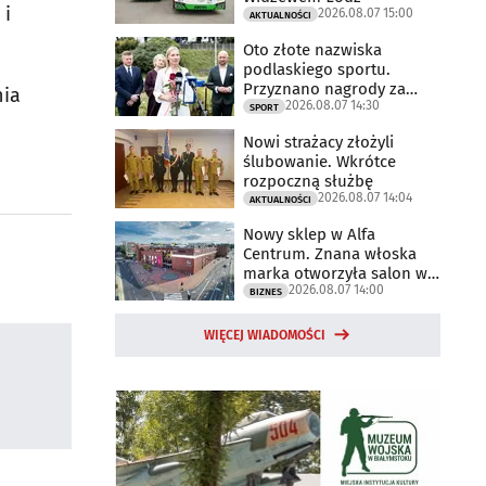
 i
2026.08.07 15:00
AKTUALNOŚCI
Oto złote nazwiska
podlaskiego sportu.
Przyznano nagrody za
nia
2026.08.07 14:30
2025 rok
SPORT
Nowi strażacy złożyli
ślubowanie. Wkrótce
rozpoczną służbę
2026.08.07 14:04
AKTUALNOŚCI
Nowy sklep w Alfa
Centrum. Znana włoska
marka otworzyła salon w
2026.08.07 14:00
Białymstoku
BIZNES
WIĘCEJ WIADOMOŚCI