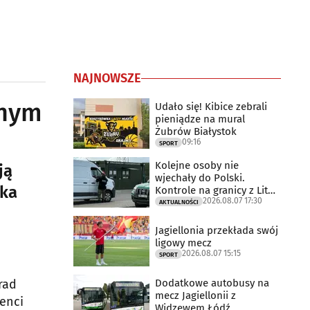
NAJNOWSZE
mnym
Udało się! Kibice zebrali
pieniądze na mural
Żubrów Białystok
09:16
SPORT
Kolejne osoby nie
ją
wjechały do Polski.
cka
Kontrole na granicy z Litwą
2026.08.07 17:30
trwają
AKTUALNOŚCI
Jagiellonia przekłada swój
ligowy mecz
2026.08.07 15:15
SPORT
Dodatkowe autobusy na
rad
mecz Jagiellonii z
enci
Widzewem Łódź