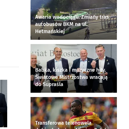
Awaria wodociągu. Zmiany tras
autobusów BKM na ul.
Hetmańskiej
Babka, kiszka i muzyczne hity.
Światowe Mistrzostwa wracają
do Supraśla
Transferowa telenowela