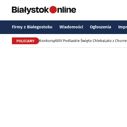
Firmy z Białegostoku
Wiadomości
Ogłoszenia
Imp
Konkursy
XXIV Podlaskie Święto Chleba
Lato z Churr
POLECAMY