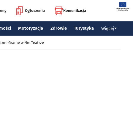
irmy
Ogłoszenia
Komunikacja
mości
Motoryzacja
Zdrowie
Turystyka
Więcej
tnie Granie w Nie Teatrze