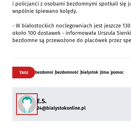
i policjanci z osobami bezdomnymi spotkali się j
wspólnie śpiewano kolędy.
- W białostockich noclegowniach jest jeszcze 130
około 100 dostawek - informowała Urszula Sienki
bezdomne są przewożone do placówek przez specja
TAGI
bezdomni
bezdomność
białystok
zima
pomoc
E.S.
24@bialystokonline.pl