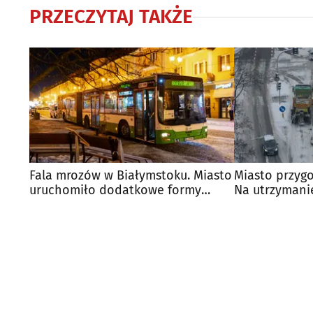
PRZECZYTAJ TAKŻE
Fala mrozów w Białymstoku. Miasto
Miasto przygo
uruchomiło dodatkowe formy
Na utrzymani
wsparcia
25 mln zł