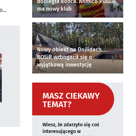
dobiegła końca. Afimico Pululu
ma nowy klub
do
Nowy obiekt na Dojlidach.
BOSiR wzbogacił się o
wyjątkową inwestycję
MASZ CIEKAWY
TEMAT?
Wiesz, że zdarzyło się coś
interesującego w