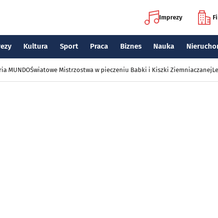
Imprezy
F
rezy
Kultura
Sport
Praca
Biznes
Nauka
Nierucho
eria MUNDO
Światowe Mistrzostwa w pieczeniu Babki i Kiszki Ziemniaczanej
Le