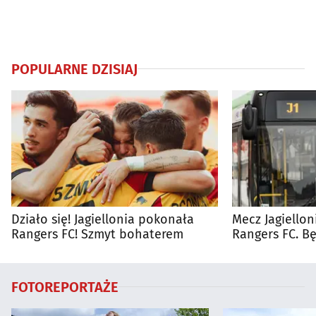
POPULARNE DZISIAJ
Działo się! Jagiellonia pokonała
Mecz Jagiellon
Rangers FC! Szmyt bohaterem
Rangers FC. 
autobusy dla 
FOTOREPORTAŻE