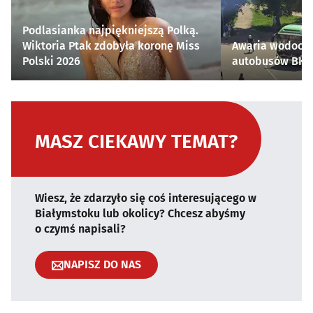
Podlasianka najpiękniejszą Polką.
Wiktoria Ptak zdobyła koronę Miss
Awaria wodocią
Polski 2026
autobusów BKM 
MASZ CIEKAWY TEMAT?
Wiesz, że zdarzyło się coś interesującego w
Białymstoku lub okolicy? Chcesz abyśmy
o czymś napisali?
NAPISZ DO NAS