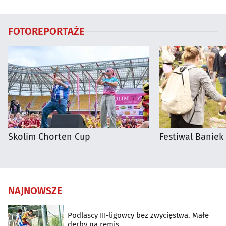
regionie
Białymstoku
FOTOREPORTAŻE
Skolim Chorten Cup
Festiwal Baniek
NAJNOWSZE
Podlascy III-ligowcy bez zwycięstwa. Małe
derby na remis