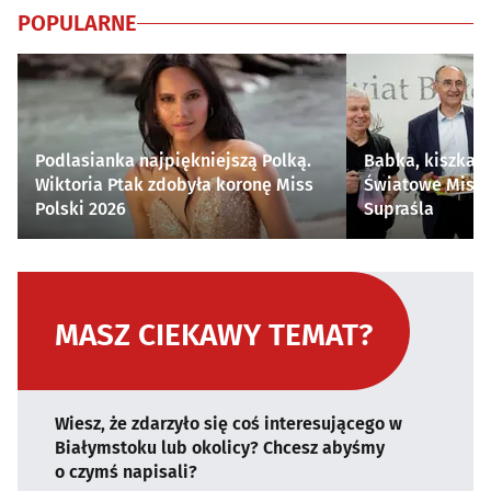
POPULARNE
Podlasianka najpiękniejszą Polką.
Babka, kiszka i
Wiktoria Ptak zdobyła koronę Miss
Światowe Mistr
Polski 2026
Supraśla
MASZ CIEKAWY TEMAT?
Wiesz, że zdarzyło się coś interesującego w
Białymstoku lub okolicy? Chcesz abyśmy
o czymś napisali?