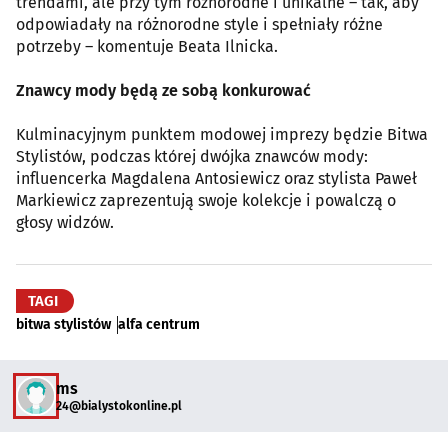
trendami, ale przy tym różnorodne i unikalne – tak, aby
odpowiadały na różnorodne style i spełniały różne
potrzeby – komentuje Beata Ilnicka.
Znawcy mody będą ze sobą konkurować
Kulminacyjnym punktem modowej imprezy będzie Bitwa
Stylistów, podczas której dwójka znawców mody:
influencerka Magdalena Antosiewicz oraz stylista Paweł
Markiewicz zaprezentują swoje kolekcje i powalczą o
głosy widzów.
TAGI
bitwa stylistów
alfa centrum
ms
24@bialystokonline.pl