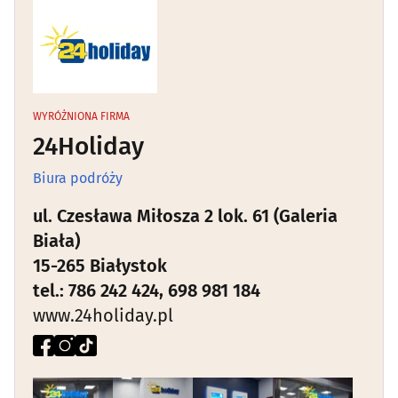
Biura podróży
(41)
Hotele, noclegi
(42)
Hotele, noclegi - poza Białymstokiem
(85)
WYRÓŻNIONA FIRMA
24Holiday
Informacja turystyczna
(2)
Biura podróży
ul. Czesława Miłosza 2 lok. 61 (Galeria
Biała)
15-265 Białystok
tel.: 786 242 424, 698 981 184
www.24holiday.pl