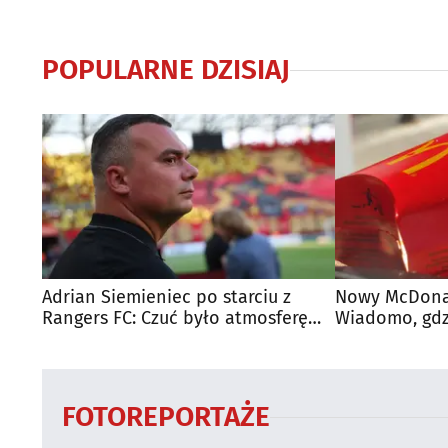
POPULARNE DZISIAJ
Adrian Siemieniec po starciu z
Nowy McDonal
Rangers FC: Czuć było atmosferę
Wiadomo, gdzi
dużego meczu
otwarty
FOTOREPORTAŻE