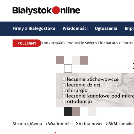
Firmy z Białegostoku
Wiadomości
Ogłoszenia
Imp
Konkursy
XXIV Podlaskie Święto Chleba
Lato z Churr
POLECAMY
Strona główna
Wiadomości
Aktualności
BKM zamyka 