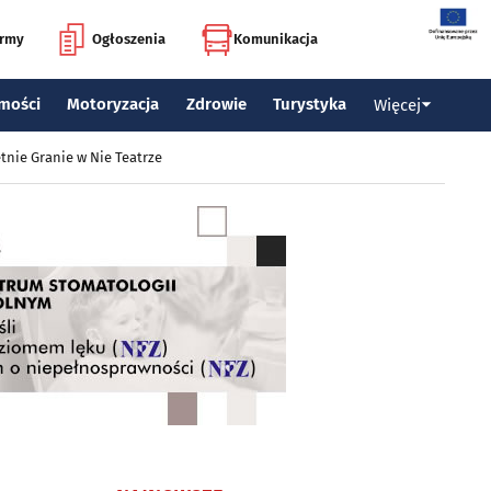
irmy
Ogłoszenia
Komunikacja
mości
Motoryzacja
Zdrowie
Turystyka
Więcej
tnie Granie w Nie Teatrze