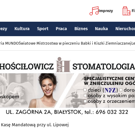
Imprezy
F
rezy
Kultura
Sport
Praca
Biznes
Nauka
Nierucho
eria MUNDO
Światowe Mistrzostwa w pieczeniu Babki i Kiszki Ziemniaczanej
Le
Kasę Mandatową przy ul. Lipowej