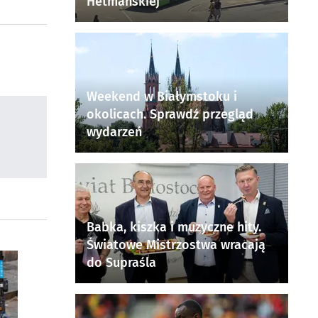
Hetmańskiej
Weekend w Białymstoku i
okolicach. Sprawdź przegląd
wydarzeń
Babka, kiszka i muzyczne hity.
Światowe Mistrzostwa wracają
do Supraśla