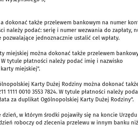
żna dokonać także przelewem bankowym na numer kon
ości należy podać: serię i numer wezwania do zapłaty, 
pozwalające jednoznacznie ustalić cel wpłaty.
karty miejskiej można dokonać także przelewem banko
 W tytule płatności należy podać imię i nazwisko
karty miejskiej".
gólnopolskiej Karty Dużej Rodziny można dokonać takż
 1111 0010 3553 7824. W tytule płatności należy pod
łata za duplikat Ogólnopolskiej Karty Dużej Rodziny".
 dzień, w którym środki pojawiły się na koncie Urzędu
y dzień roboczy od zlecenia przelewu w innym banku ni