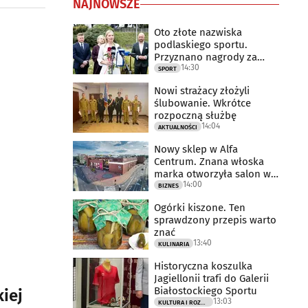
NAJNOWSZE
Oto złote nazwiska
podlaskiego sportu.
Przyznano nagrody za
14:30
2025 rok
SPORT
Nowi strażacy złożyli
ślubowanie. Wkrótce
rozpoczną służbę
14:04
AKTUALNOŚCI
Nowy sklep w Alfa
Centrum. Znana włoska
marka otworzyła salon w
14:00
Białymstoku
BIZNES
Ogórki kiszone. Ten
sprawdzony przepis warto
znać
13:40
KULINARIA
Historyczna koszulka
Jagiellonii trafi do Galerii
Białostockiego Sportu
iej
13:03
KULTURA I ROZRYWKA