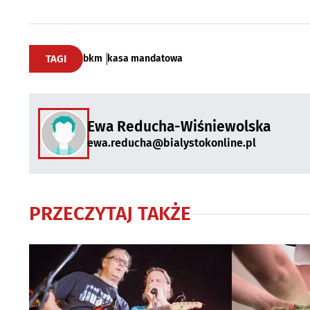
TAGI
bkm
kasa mandatowa
Ewa Reducha-Wiśniewolska
ewa.reducha@bialystokonline.pl
PRZECZYTAJ TAKŻE