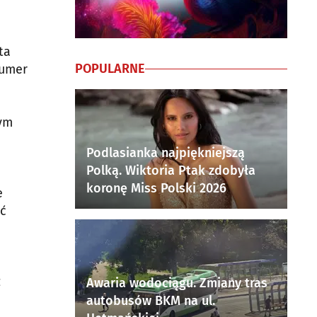
ta
POPULARNE
numer
wym
Podlasianka najpiękniejszą
Polką. Wiktoria Ptak zdobyła
koronę Miss Polski 2026
e
ać
ż
Awaria wodociągu. Zmiany tras
autobusów BKM na ul.