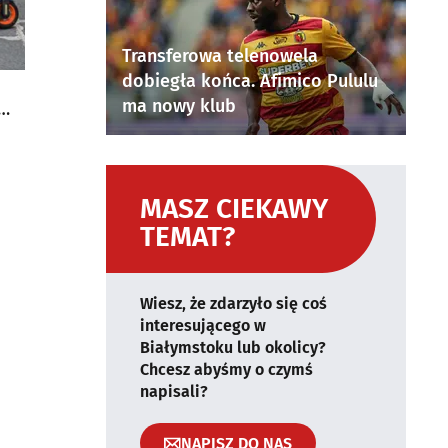
Transferowa telenowela
dobiegła końca. Afimico Pululu
ma nowy klub
MASZ CIEKAWY
TEMAT?
Wiesz, że zdarzyło się coś
interesującego w
Białymstoku lub okolicy?
Chcesz abyśmy o czymś
napisali?
NAPISZ DO NAS