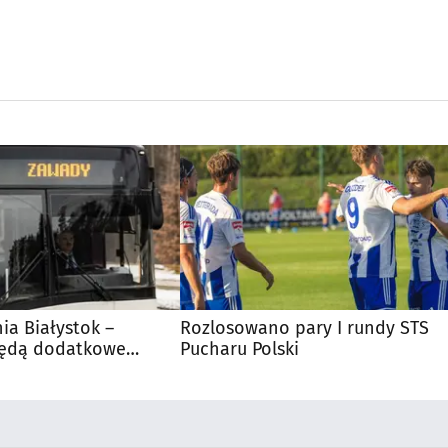
nia Białystok –
Rozlosowano pary I rundy STS
Będą dodatkowe
Pucharu Polski
 kibiców