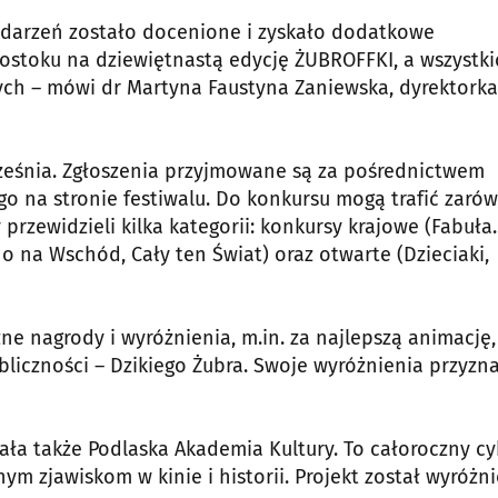
wydarzeń zostało docenione i zyskało dodatkowe
gostoku na dziewiętnastą edycję ŻUBROFFKI, a wszystki
ych – mówi dr Martyna Faustyna Zaniewska, dyrektorka
rześnia. Zgłoszenia przyjmowane są za pośrednictwem
o na stronie festiwalu. Do konkursu mogą trafić zaró
y przewidzieli kilka kategorii: konkursy krajowe (Fabuła.
 na Wschód, Cały ten Świat) oraz otwarte (Dzieciaki,
zne nagrody i wyróżnienia, m.in. za najlepszą animację,
liczności – Dzikiego Żubra. Swoje wyróżnienia przyzn
ała także Podlaska Akademia Kultury. To całoroczny cy
m zjawiskom w kinie i historii. Projekt został wyróżn