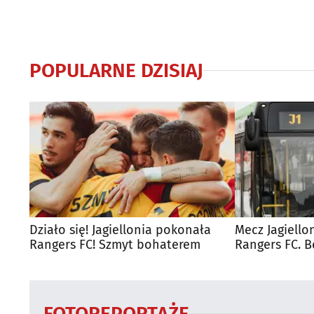
POPULARNE DZISIAJ
Działo się! Jagiellonia pokonała
Mecz Jagiello
Rangers FC! Szmyt bohaterem
Rangers FC. 
autobusy dla
FOTOREPORTAŻE