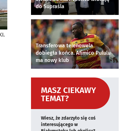
do Supraśla
I.
Transferowa telenowela
dobiegła końca. Afimico Pululu
ma nowy klub
MASZ CIEKAWY
TEMAT?
Wiesz, że zdarzyło się coś
interesującego w
Białymstoku lub okolicy?