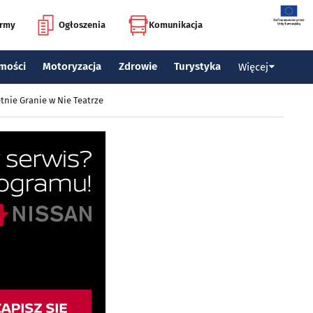
irmy
Ogłoszenia
Komunikacja
mości
Motoryzacja
Zdrowie
Turystyka
Więcej
tnie Granie w Nie Teatrze