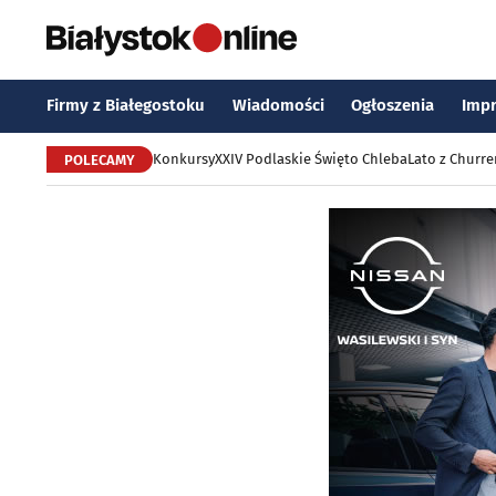
Firmy z Białegostoku
Wiadomości
Ogłoszenia
Imp
Konkursy
XXIV Podlaskie Święto Chleba
Lato z Churr
POLECAMY