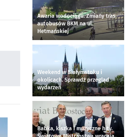
Awaria wodociągu. Zmiany tras
autobusów BKM na ul.
Hetmańskiej
Weekend w Białymstoku i
okolicach. Sprawdź przegląd
wydarzeń
Babka, kiszka i muzyczne hity.
Światowe Mistrzostwa wracają