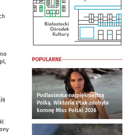
ch
wno
POPULARNE
pl,
Podlasianka najpiękniejszą
ają
Polką. Wiktoria Ptak zdobyła
koronę Miss Polski 2026
kl
iony