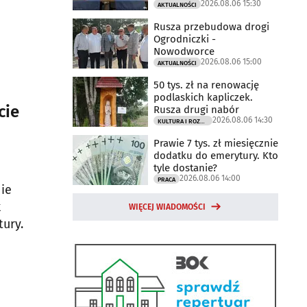
2026.08.06 15:30
AKTUALNOŚCI
Rusza przebudowa drogi
Ogrodniczki -
Nowodworce
2026.08.06 15:00
AKTUALNOŚCI
50 tys. zł na renowację
podlaskich kapliczek.
cie
Rusza drugi nabór
2026.08.06 14:30
KULTURA I ROZRYWKA
Prawie 7 tys. zł miesięcznie
dodatku do emerytury. Kto
tyle dostanie?
2026.08.06 14:00
PRACA
ie
k
WIĘCEJ WIADOMOŚCI
ury.