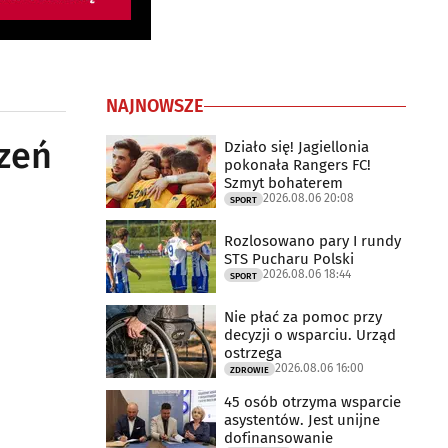
NAJNOWSZE
zeń
Działo się! Jagiellonia
pokonała Rangers FC!
Szmyt bohaterem
2026.08.06 20:08
SPORT
Rozlosowano pary I rundy
STS Pucharu Polski
2026.08.06 18:44
SPORT
Nie płać za pomoc przy
decyzji o wsparciu. Urząd
ostrzega
2026.08.06 16:00
ZDROWIE
45 osób otrzyma wsparcie
asystentów. Jest unijne
dofinansowanie