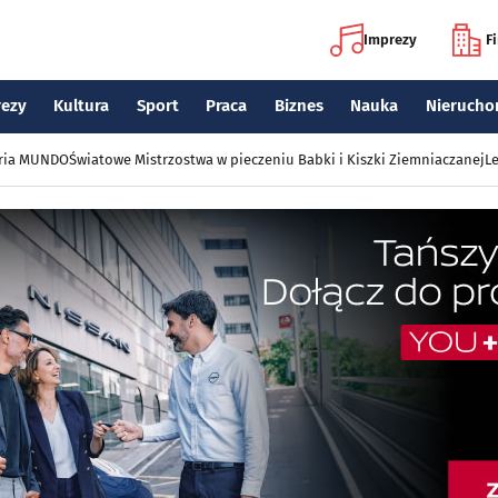
Imprezy
F
rezy
Kultura
Sport
Praca
Biznes
Nauka
Nierucho
eria MUNDO
Światowe Mistrzostwa w pieczeniu Babki i Kiszki Ziemniaczanej
Le