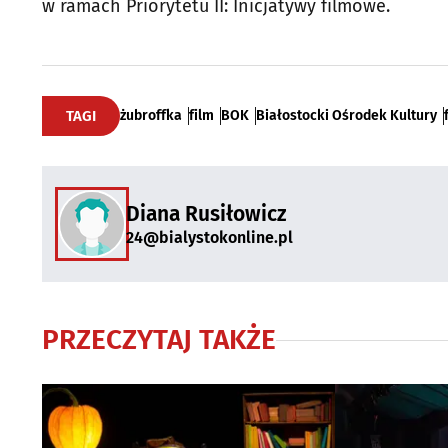
w ramach Priorytetu II: Inicjatywy filmowe.
TAGI
żubroffka
film
BOK
Białostocki Ośrodek Kultury
Diana Rusiłowicz
24@bialystokonline.pl
PRZECZYTAJ TAKŻE