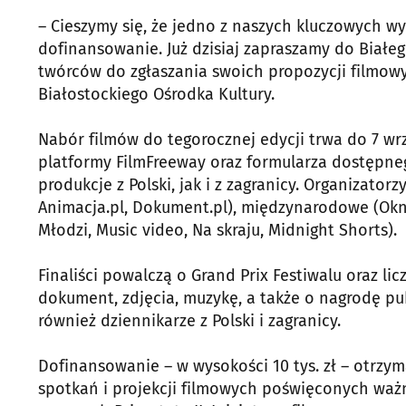
– Cieszymy się, że jedno z naszych kluczowych 
dofinansowanie. Już dzisiaj zapraszamy do Białe
twórców do zgłaszania swoich propozycji filmow
Białostockiego Ośrodka Kultury.
Nabór filmów do tegorocznej edycji trwa do 7 w
platformy FilmFreeway oraz formularza dostępneg
produkcje z Polski, jak i z zagranicy. Organizatorz
Animacja.pl, Dokument.pl), międzynarodowe (Okno
Młodzi, Music video, Na skraju, Midnight Shorts).
Finaliści powalczą o Grand Prix Festiwalu oraz lic
dokument, zdjęcia, muzykę, a także o nagrodę pub
również dziennikarze z Polski i zagranicy.
Dofinansowanie – w wysokości 10 tys. zł – otrzym
spotkań i projekcji filmowych poświęconych ważny