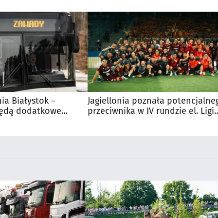
nia Białystok –
Jagiellonia poznała potencjalne
Będą dodatkowe
przeciwnika w IV rundzie el. Ligi
 kibiców
Europy