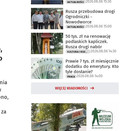
2026.08.06 15:30
AKTUALNOŚCI
Rusza przebudowa drogi
Ogrodniczki -
Nowodworce
2026.08.06 15:00
AKTUALNOŚCI
50 tys. zł na renowację
podlaskich kapliczek.
Rusza drugi nabór
,
2026.08.06 14:30
KULTURA I ROZRYWKA
o
Prawie 7 tys. zł miesięcznie
dodatku do emerytury. Kto
tyle dostanie?
2026.08.06 14:00
PRACA
nia
WIĘCEJ WIADOMOŚCI
w
ono,
 za