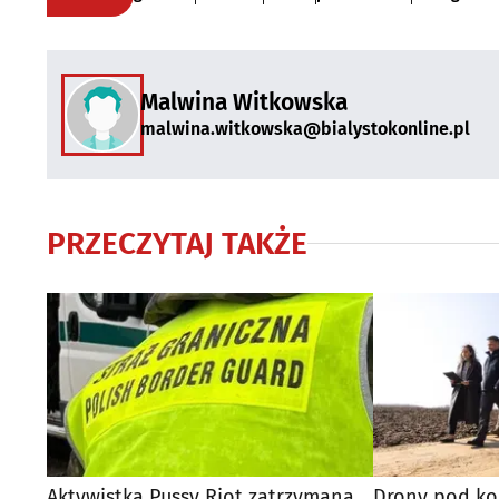
Malwina Witkowska
malwina.witkowska@bialystokonline.pl
PRZECZYTAJ TAKŻE
Aktywistka Pussy Riot zatrzymana
Drony pod ko