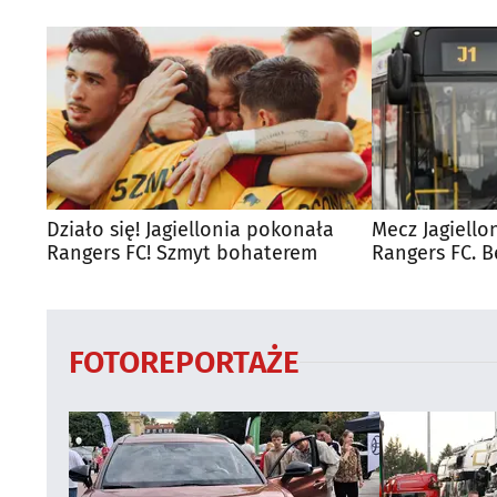
Działo się! Jagiellonia pokonała
Mecz Jagiello
Rangers FC! Szmyt bohaterem
Rangers FC. 
autobusy dla
FOTOREPORTAŻE