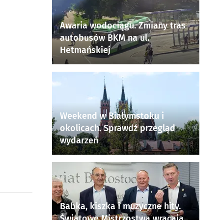
Awaria wodociągu. Zmiany tras
autobusów BKM na ul.
Hetmańskiej
Weekend w Białymstoku i
okolicach. Sprawdź przegląd
wydarzeń
Babka, kiszka i muzyczne hity.
Światowe Mistrzostwa wracają