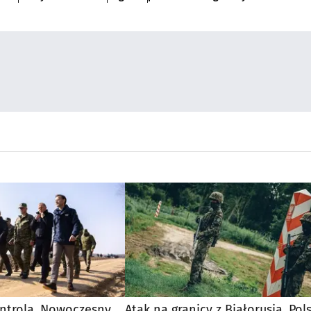
ntrolą. Nowoczesny
Atak na granicy z Białorusią. Pols