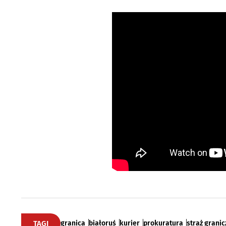
TAGI
granica
białoruś
kurier
prokuratura
straż grani