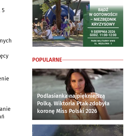
 5
lnych
ięcy
POPULARNE
enie
Podlasianka najpiękniejszą
Polką. Wiktoria Ptak zdobyła
zanie
koronę Miss Polski 2026
ań