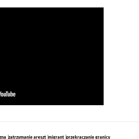
czna
zatrzymanie areszt
migrant
przekraczanie granicy