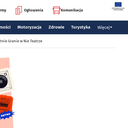
irmy
Ogłoszenia
Komunikacja
mości
Motoryzacja
Zdrowie
Turystyka
Więcej
tnie Granie w Nie Teatrze