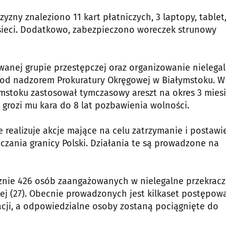
zny znaleziono 11 kart płatniczych, 3 laptopy, tablet,
sieci. Dodatkowo, zabezpieczono woreczek strunowy
owanej grupie przestępczej oraz organizowanie nielega
pod nadzorem Prokuratury Okręgowej w Białymstoku. W
mstoku zastosował tymczasowy areszt na okres 3 mies
grozi mu kara do 8 lat pozbawienia wolności.
 realizuje akcje mające na celu zatrzymanie i postawi
zania granicy Polski. Działania te są prowadzone na
cznie 426 osób zaangażowanych w nielegalne przekrac
kiej (27). Obecnie prowadzonych jest kilkaset postępow
cji, a odpowiedzialne osoby zostaną pociągnięte do