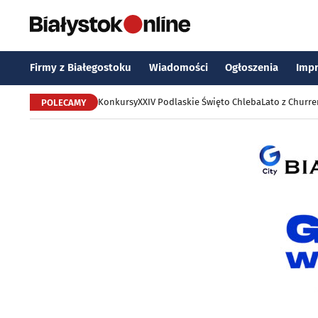
Firmy z Białegostoku
Wiadomości
Ogłoszenia
Imp
Konkursy
XXIV Podlaskie Święto Chleba
Lato z Churr
POLECAMY