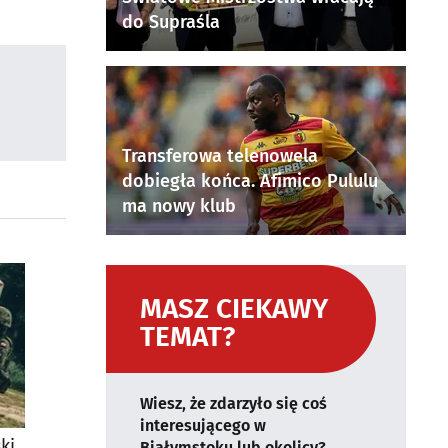
do Supraśla
Transferowa telenowela
dobiegła końca. Afimico Pululu
ma nowy klub
MASZ CIEKAWY
TEMAT?
Wiesz, że zdarzyło się coś
interesującego w
ki
Białymstoku lub okolicy?