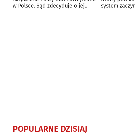
w Polsce. Sąd zdecyduje o jej
system zaczyn
ekstradycji
Białorusią
POPULARNE DZISIAJ