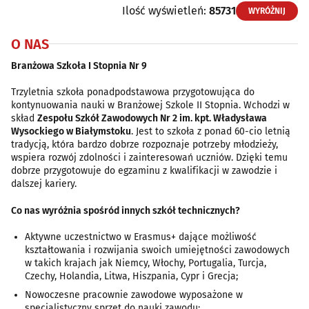
Ilość wyświetleń:
85731
WYRÓŻNIJ
O NAS
Branżowa Szkoła I Stopnia Nr 9
Trzyletnia szkoła ponadpodstawowa przygotowująca do
kontynuowania nauki w Branżowej Szkole II Stopnia. Wchodzi w
skład
Zespołu Szkół Zawodowych Nr 2 im. kpt. Władysława
Wysockiego w Białymstoku
. Jest to szkoła z ponad 60-cio letnią
tradycją, która bardzo dobrze rozpoznaje potrzeby młodzieży,
wspiera rozwój zdolności i zainteresowań uczniów. Dzięki temu
dobrze przygotowuje do egzaminu z kwalifikacji w zawodzie i
dalszej kariery.
Co nas wyróżnia spośród innych szkół technicznych?
Aktywne uczestnictwo w Erasmus+ dające możliwość
kształtowania i rozwijania swoich umiejętności zawodowych
w takich krajach jak Niemcy, Włochy, Portugalia, Turcja,
Czechy, Holandia, Litwa, Hiszpania, Cypr i Grecja;
Nowoczesne pracownie zawodowe wyposażone w
specjalistyczny sprzęt do nauki zawodu;