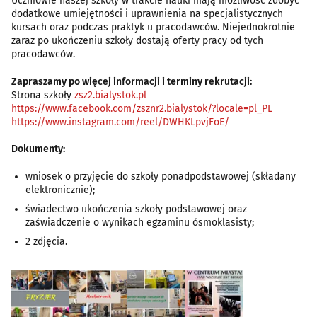
Uczniowie naszej szkoły w trakcie nauki mają możliwość zdobyć
dodatkowe umiejętności i uprawnienia na specjalistycznych
kursach oraz podczas praktyk u pracodawców. Niejednokrotnie
zaraz po ukończeniu szkoły dostają oferty pracy od tych
pracodawców.
Zapraszamy po więcej informacji i terminy rekrutacji:
Strona szkoły
zsz2.bialystok.pl
https://www.facebook.com/zsznr2.bialystok/?locale=pl_PL
https://www.instagram.com/reel/DWHKLpvjFoE/
Dokumenty:
wniosek o przyjęcie do szkoły ponadpodstawowej (składany
elektronicznie);
świadectwo ukończenia szkoły podstawowej oraz
zaświadczenie o wynikach egzaminu ósmoklasisty;
2 zdjęcia.