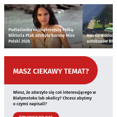
Podlasianka najpiękniejszą Polką.
Wiktoria Ptak zdobyła koronę Miss
Awaria wodocią
Polski 2026
autobusów BKM 
MASZ CIEKAWY TEMAT?
Wiesz, że zdarzyło się coś interesującego w
Białymstoku lub okolicy? Chcesz abyśmy
o czymś napisali?