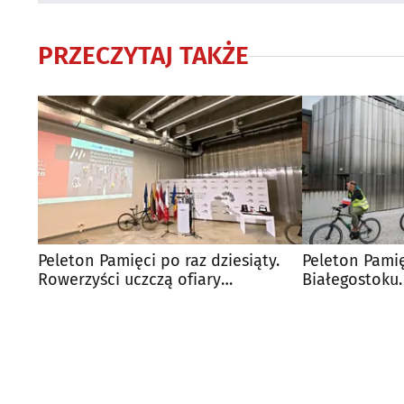
PRZECZYTAJ TAKŻE
Peleton Pamięci po raz dziesiąty.
Peleton Pami
Rowerzyści uczczą ofiary
Białegostoku.
deportacji
jubileuszową 