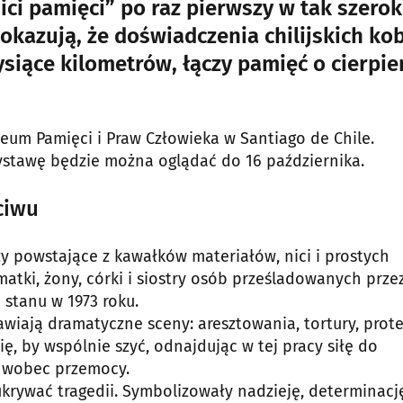
ici pamięci” po raz pierwszy w tak szerok
pokazują, że doświadczenia chilijskich kob
tysiące kilometrów, łączy pamięć o cierpie
eum Pamięci i Praw Człowieka w Santiago de Chile.
wystawę będzie można oglądać do 16 października.
ciwu
zy powstające z kawałków materiałów, nici i prostych
atki, żony, córki i siostry osób prześladowanych prze
stanu w 1973 roku.
iają dramatyczne sceny: aresztowania, tortury, prote
ię, by wspólnie szyć, odnajdując w tej pracy siłę do
u wobec przemocy.
ukrywać tragedii. Symbolizowały nadzieję, determinację