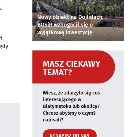
a
Nowy obiekt na Dojlidach.
BOSiR wzbogacił się o
wyjątkową inwestycję
d
 gdy
MASZ CIEKAWY
TEMAT?
Wiesz, że zdarzyło się coś
interesującego w
Białymstoku lub okolicy?
Chcesz abyśmy o czymś
napisali?
NAPISZ DO NAS