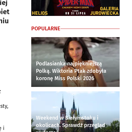
iej
iet
niu
POPULARNE
Podlasianka najpiękniejszą
Polką. Wiktoria Ptak zdobyła
koronę Miss Polski 2026
z
sty,
Weekend w Białymstoku i
okolicach. Sprawdź przegląd
 i