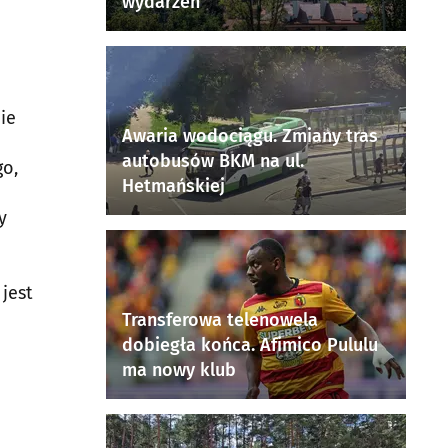
wydarzeń
ie
Awaria wodociągu. Zmiany tras
autobusów BKM na ul.
go,
Hetmańskiej
y
 jest
Transferowa telenowela
dobiegła końca. Afimico Pululu
ma nowy klub