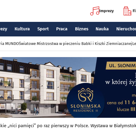
Imprezy
F
rezy
Kultura
Sport
Praca
Biznes
Nauka
Nierucho
eria MUNDO
Światowe Mistrzostwa w pieczeniu Babki i Kiszki Ziemniaczanej
Le
jskie „nici pamięci” po raz pierwszy w Polsce. Wystawa w Białymsto