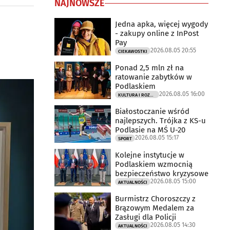
NAJNOWSZE
Jedna apka, więcej wygody
- zakupy online z InPost
Pay
2026.08.05 20:55
CIEKAWOSTKI
Ponad 2,5 mln zł na
ratowanie zabytków w
Podlaskiem
2026.08.05 16:00
KULTURA I ROZRYWKA
Białostoczanie wśród
najlepszych. Trójka z KS-u
Podlasie na MŚ U-20
2026.08.05 15:17
SPORT
Kolejne instytucje w
Podlaskiem wzmocnią
bezpieczeństwo kryzysowe
2026.08.05 15:00
AKTUALNOŚCI
Burmistrz Choroszczy z
Brązowym Medalem za
Zasługi dla Policji
2026.08.05 14:30
AKTUALNOŚCI