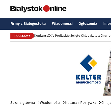
Firmy z Białegostoku
Wiadomości
Ogłoszenia
Imp
Konkursy
XXIV Podlaskie Święto Chleba
Lato z Churr
POLECAMY
Strona główna
Wiadomości
Kultura i Rozrywka
Chili