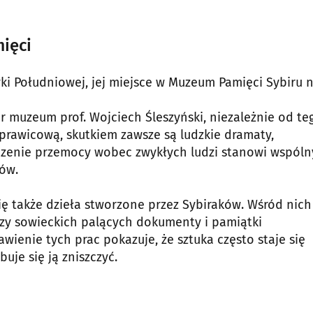
mięci
 Południowej, jej miejsce w Muzeum Pamięci Sybiru n
r muzeum prof. Wojciech Śleszyński, niezależnie od te
prawicową, skutkiem zawsze są ludzkie dramaty,
dczenie przemocy wobec zwykłych ludzi stanowi wspóln
ców.
się także dzieła stworzone przez Sybiraków. Wśród nich
rzy sowieckich palących dokumenty i pamiątki
ienie tych prac pokazuje, że sztuka często staje się
je się ją zniszczyć.