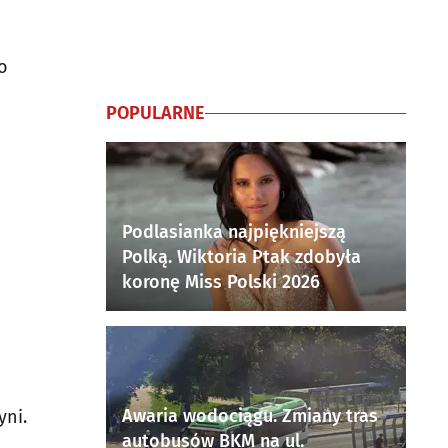
o
POPULARNE
Podlasianka najpiękniejszą
Polką. Wiktoria Ptak zdobyła
koronę Miss Polski 2026
Awaria wodociągu. Zmiany tras
yni.
autobusów BKM na ul.