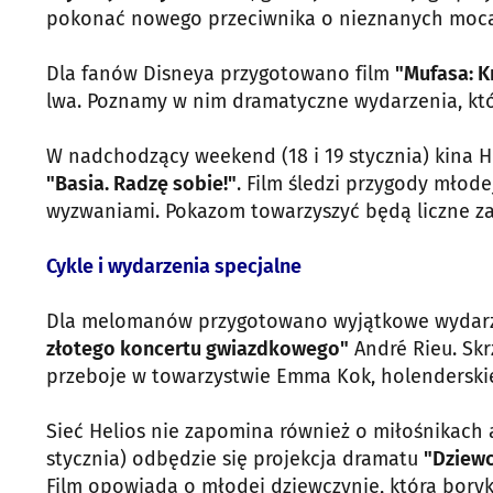
pokonać nowego przeciwnika o nieznanych moc
Dla fanów Disneya przygotowano film
"Mufasa: K
lwa. Poznamy w nim dramatyczne wydarzenia, któr
W nadchodzący weekend (18 i 19 stycznia) kina 
"Basia. Radzę sobie!"
. Film śledzi przygody młode
wyzwaniami. Pokazom towarzyszyć będą liczne za
Cykle i wydarzenia specjalne
Dla melomanów przygotowano wyjątkowe wydarzen
złotego koncertu gwiazdkowego"
André Rieu. Sk
przeboje w towarzystwie Emma Kok, holenderskiej
Sieć Helios nie zapomina również o miłośnikach
stycznia) odbędzie się projekcja dramatu
"Dziewc
Film opowiada o młodej dziewczynie, która boryka