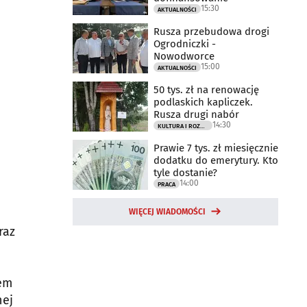
15:30
AKTUALNOŚCI
Rusza przebudowa drogi
Ogrodniczki -
Nowodworce
15:00
AKTUALNOŚCI
50 tys. zł na renowację
podlaskich kapliczek.
Rusza drugi nabór
14:30
KULTURA I ROZRYWKA
i
Prawie 7 tys. zł miesięcznie
dodatku do emerytury. Kto
tyle dostanie?
14:00
PRACA
WIĘCEJ WIADOMOŚCI
raz
sem
nej