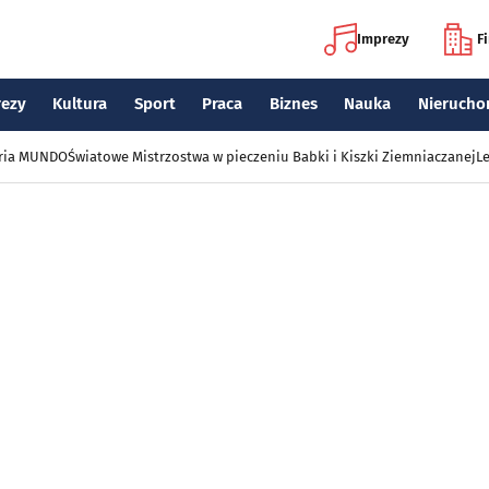
Imprezy
F
rezy
Kultura
Sport
Praca
Biznes
Nauka
Nierucho
eria MUNDO
Światowe Mistrzostwa w pieczeniu Babki i Kiszki Ziemniaczanej
Le