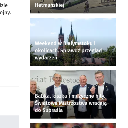
Hetmańskiej
dzie
ojny.
Weekend w Białymstoku i
okolicach. Sprawdź przegląd
wydarzeń
Babka, kiszka i muzyczne hity.
Światowe Mistrzostwa wracają
do Supraśla