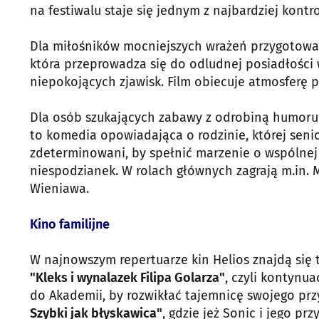
na festiwalu staje się jednym z najbardziej kon
Dla miłośników mocniejszych wrażeń przygotow
która przeprowadza się do odludnej posiadłości
niepokojących zjawisk. Film obiecuje atmosferę p
Dla osób szukających zabawy z odrobiną humoru
to komedia opowiadająca o rodzinie, której senio
zdeterminowani, by spełnić marzenie o wspólnej 
niespodzianek. W rolach głównych zagrają m.in. 
Wieniawa.
Kino familijne
W najnowszym repertuarze kin Helios znajdą się 
"Kleks i wynalazek Filipa Golarza"
, czyli kontynu
do Akademii, by rozwikłać tajemnicę swojego przy
Szybki jak błyskawica"
, gdzie jeż Sonic i jego p