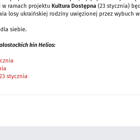
ei w ramach projektu
Kultura Dostępna
(23 stycznia) bę
wia losy ukraińskiej rodziny uwięzionej przez wybuch w
dla siebie.
łostockich kin Helios:
ycznia
nia
23 stycznia