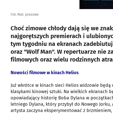
Fot: Mat. prasowe
Choć zimowe chłody dają się we znak
najgorętszych premierach i ulubionyc
tym tygodniu na ekranach zadebiutują
oraz "Wolf Man". W repertuarze nie z
filmowych oraz wielu rodzinnych atrak
Nowości filmowe w kinach Helios
Już wkrótce w kinach sieci Helios widzowie będą
klasykami kinowej sztuki. Na wielkich ekranach 
opowiadający historię Boba Dylana w początkach 
letniego Dylana, który przybył do Nowego Jorku,
artysta zaczyna eksperymentować z brzmieniem, 