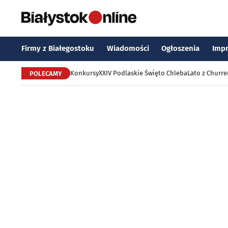
Firmy z Białegostoku
Wiadomości
Ogłoszenia
Imp
Konkursy
XXIV Podlaskie Święto Chleba
Lato z Churr
POLECAMY