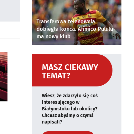
Transferowa telenowela
dobiegła końca. Afimico Pululu
ma nowy klub
MASZ CIEKAWY
TEMAT?
Wiesz, że zdarzyło się coś
interesującego w
Białymstoku lub okolicy?
Chcesz abyśmy o czymś
napisali?