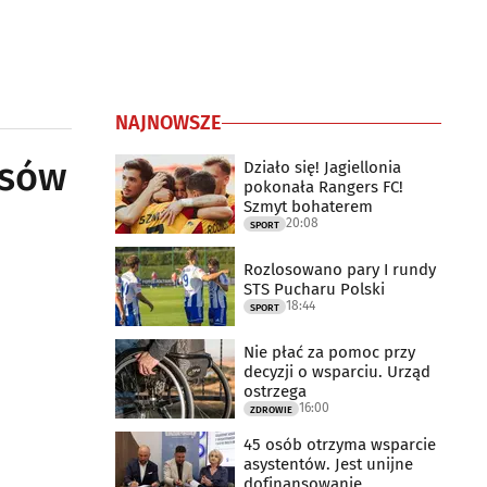
NAJNOWSZE
nsów
Działo się! Jagiellonia
pokonała Rangers FC!
Szmyt bohaterem
20:08
SPORT
Rozlosowano pary I rundy
STS Pucharu Polski
18:44
SPORT
Nie płać za pomoc przy
decyzji o wsparciu. Urząd
ostrzega
16:00
ZDROWIE
45 osób otrzyma wsparcie
asystentów. Jest unijne
dofinansowanie