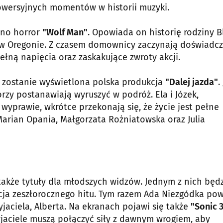
trowersyjnych momentów w historii muzyki.
ano horror
"Wolf Man"
. Opowiada on historię rodziny B
 w Oregonie. Z czasem domownicy zaczynają doświadc
ełną napięcia oraz zaskakujące zwroty akcji.
 zostanie wyświetlona polska produkcja
"Dalej jazda"
.
rzy postanawiają wyruszyć w podróż. Ela i Józek,
wyprawie, wkrótce przekonają się, że życie jest pełne
Marian Opania, Małgorzata Rożniatowska oraz Julia
także tytuły dla młodszych widzów. Jednym z nich będ
acja zeszłorocznego hitu. Tym razem Ada Niezgódka po
jaciela, Alberta. Na ekranach pojawi się także
"Sonic 3
rzyjaciele muszą połączyć siły z dawnym wrogiem, aby