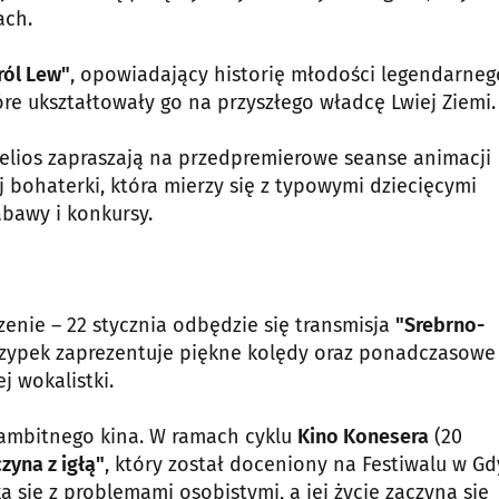
ach.
ról Lew"
, opowiadający historię młodości legendarneg
e ukształtowały go na przyszłego władcę Lwiej Ziemi.
Helios zapraszają na przedpremierowe seanse animacji
j bohaterki, która mierzy się z typowymi dziecięcymi
bawy i konkursy.
ie – 22 stycznia odbędzie się transmisja
"Srebrno-
rzypek zaprezentuje piękne kolędy oraz ponadczasowe
 wokalistki.
 ambitnego kina. W ramach cyklu
Kino Konesera
(20
zyna z igłą"
, który został doceniony na Festiwalu w Gd
 się z problemami osobistymi, a jej życie zaczyna się