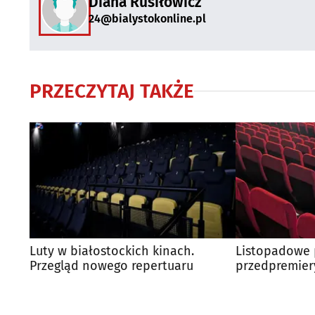
Diana Rusiłowicz
24@bialystokonline.pl
PRZECZYTAJ TAKŻE
Luty w białostockich kinach.
Listopadowe 
Przegląd nowego repertuaru
przedpremiery
dużym ekrani