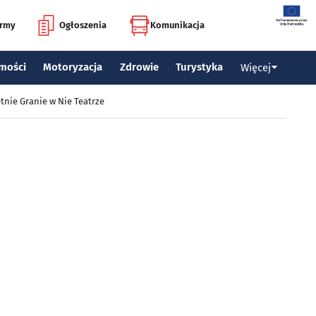
irmy
Ogłoszenia
Komunikacja
mości
Motoryzacja
Zdrowie
Turystyka
Więcej
tnie Granie w Nie Teatrze