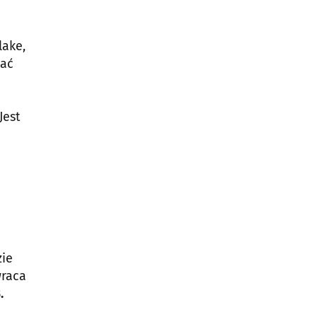
lake,
zać
 Jest
zie
wraca
.