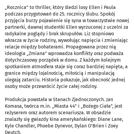
„Rocznica” to thriller, który śledzi losy Ellen i Paula
podczas przygotowań do 25. rocznicy ślubu. Spokój
przyjęcia burzy pojawienie się syna w towarzystwie nowej
partnerki, dawnej studentki Ellen wyrzuconej z uczelni za
radykalne poglądy i brak skrupułów. Liz stopniowo
wkracza w życie rodziny, wywołując napięcia i zmieniając
relacje między bohaterami. Propagowana przez nią
ideologia „Zmiana” wprowadza konflikty oraz podważa
dotychczasowy porządek w domu. Z każdym kolejnym
spotkaniem atmosfera staje się coraz bardziej napięta, a
granice między lojalnością, miłością i manipulacją
ulegają zatarciu. Historia pokazuje, jak obecność jednej
osoby może przewrócić życie całej rodziny.
Produkcja powstała w Stanach Zjednoczonych. Jan
Komasa, twórca m.in. „Miasta 44” i „Bożego Ciała”, jest
reżyserem oraz autorem scenariusza. W obsadzie
znalazły się gwiazdy kina amerykańskiego: Diane Lane,
Kyle Chandler, Phoebe Dynevor, Dylan O’Brien i Zoey
Deutch.