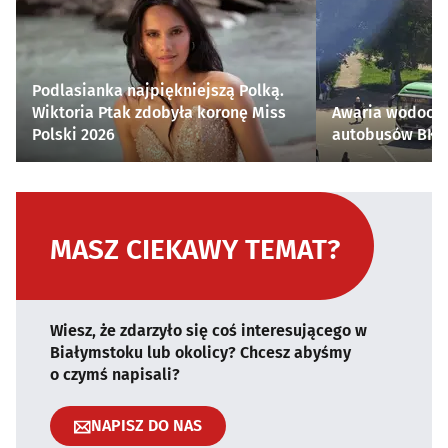
Podlasianka najpiękniejszą Polką.
Wiktoria Ptak zdobyła koronę Miss
Awaria wodocią
Polski 2026
autobusów BKM 
MASZ CIEKAWY TEMAT?
Wiesz, że zdarzyło się coś interesującego w
Białymstoku lub okolicy? Chcesz abyśmy
o czymś napisali?
NAPISZ DO NAS