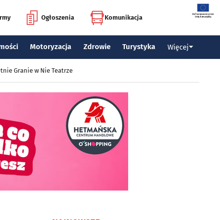
irmy
Ogłoszenia
Komunikacja
mości
Motoryzacja
Zdrowie
Turystyka
Więcej
tnie Granie w Nie Teatrze