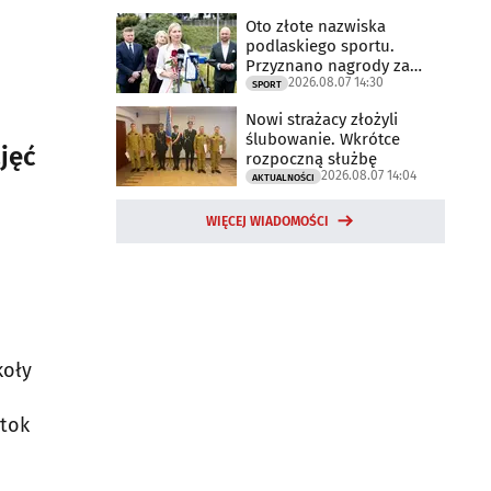
Oto złote nazwiska
podlaskiego sportu.
Przyznano nagrody za
2026.08.07 14:30
2025 rok
SPORT
Nowi strażacy złożyli
ślubowanie. Wkrótce
jęć
rozpoczną służbę
2026.08.07 14:04
AKTUALNOŚCI
WIĘCEJ WIADOMOŚCI
koły
stok