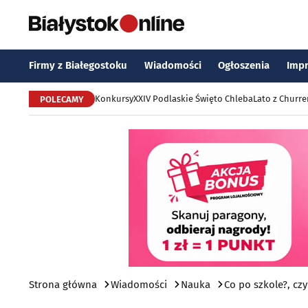
Firmy z Białegostoku
Wiadomości
Ogłoszenia
Imp
Konkursy
XXIV Podlaskie Święto Chleba
Lato z Churr
POLECAMY
Strona główna
Wiadomości
Nauka
Co po szkole?, cz