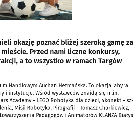
eli okazję poznać bliżej szeroką gamę za
ieście. Przed nami liczne konkursy,
trakcji, a to wszystko w ramach Targów
rum Handlowym Auchan Hetmańska. To okazja, aby w
my i instytucje. Wśród wystawców znajdą się m.in.
ars Academy - LEGO Robotyka dla dzieci, 4konekt - sz
nia, Misji Robotyka, Pirografii - Tomasz Charkiewicz,
o Stowarzyszenia Pedagogów i Animatorów KLANZA Biały