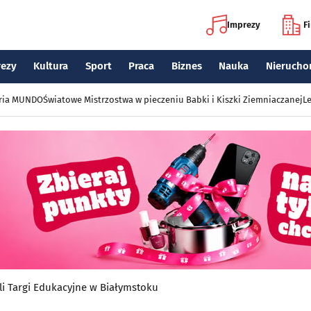
Imprezy
F
rezy
Kultura
Sport
Praca
Biznes
Nauka
Nierucho
eria MUNDO
Światowe Mistrzostwa w pieczeniu Babki i Kiszki Ziemniaczanej
Le
yli Targi Edukacyjne w Białymstoku