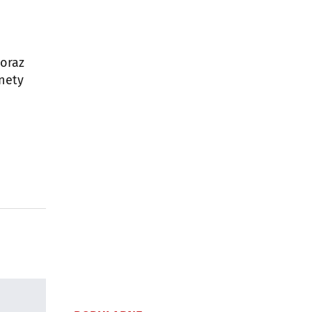
 oraz
nety