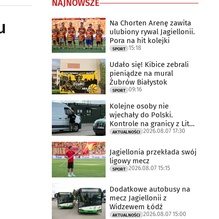
NAJNOWSZE
u
Na Chorten Arenę zawita
ulubiony rywal Jagiellonii.
Pora na hit kolejki
15:18
SPORT
Udało się! Kibice zebrali
pieniądze na mural
Żubrów Białystok
09:16
SPORT
Kolejne osoby nie
wjechały do Polski.
Kontrole na granicy z Litwą
2026.08.07 17:30
trwają
AKTUALNOŚCI
Jagiellonia przekłada swój
ligowy mecz
2026.08.07 15:15
SPORT
Dodatkowe autobusy na
mecz Jagiellonii z
Widzewem Łódź
2026.08.07 15:00
AKTUALNOŚCI