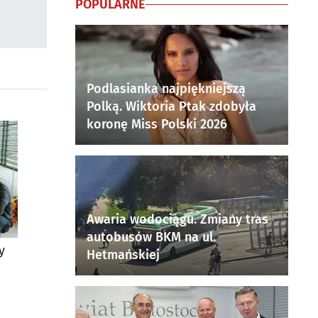
POPULARNE
Podlasianka najpiękniejszą
Polką. Wiktoria Ptak zdobyła
koronę Miss Polski 2026
Awaria wodociągu. Zmiany tras
autobusów BKM na ul.
y
Hetmańskiej