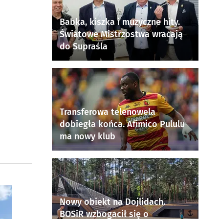
Babka, kiszka i muzyczne hity.
Światowe Mistrzostwa wracają
do Supraśla
Transferowa telenowela
dobiegła końca. Afimico Pululu
ma nowy klub
Nowy obiekt na Dojlidach.
BOSiR wzbogacił się o