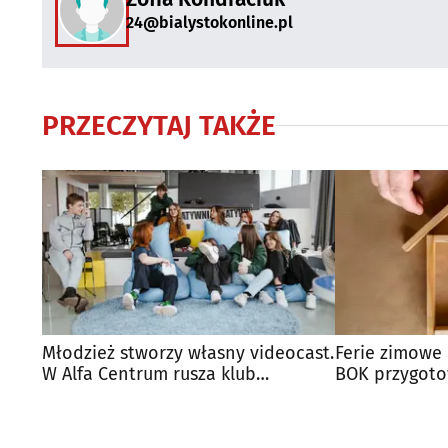
24@bialystokonline.pl
PRZECZYTAJ TAKŻE
Młodzież stworzy własny videocast.
Ferie zimowe
W Alfa Centrum rusza klub
BOK przygotow
podcastowy
atrakcji