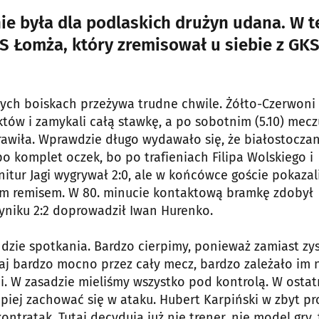
i nie była dla podlaskich drużyn udana. W t
S Łomża, który zremisował u siebie z GKS
gowych boiskach przeżywa trudne chwile. Żółto-Czerwoni
tów i zamykali całą stawkę, a po sobotnim (5.10) mecz
rawiła. Wprawdzie długo wydawało się, że białostocza
komplet oczek, bo po trafieniach Filipa Wolskiego i
nitur Jagi wygrywał 2:0, ale w końcówce goście pokazal
cym remisem. W 80. minucie kontaktową bramkę zdobył
 wyniku 2:2 doprowadził Iwan Hurenko.
ndzie spotkania. Bardzo cierpimy, ponieważ zamiast zy
iaj bardzo mocno przez cały mecz, bardzo zależało im 
cji. W zasadzie mieliśmy wszystko pod kontrolą. W ostat
piej zachować się w ataku. Hubert Karpiński w zbyt pr
kontratak. Tutaj decydują już nie trener, nie model gry, 