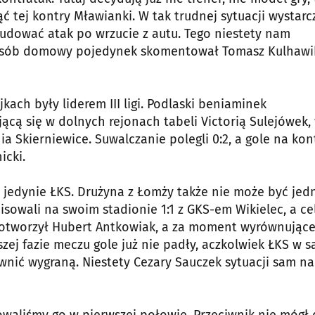
tej kontry Mławianki. W tak trudnej sytuacji wystarc
budować atak po wrzucie z autu. Tego niestety nam
posób domowy pojedynek skomentował Tomasz Kulhawi
kach były liderem III ligi. Podlaski beniaminek
ącą się w dolnych rejonach tabeli Victorią Sulejówek,
ia Skierniewice. Suwalczanie polegli 0:2, a gole na kon
icki.
ł jedynie ŁKS. Drużyna z Łomży także nie może być jed
sowali na swoim stadionie 1:1 z GKS-em Wikielec, a c
i otworzył Hubert Antkowiak, a za moment wyrównując
szej fazie meczu gole już nie padły, aczkolwiek ŁKS w 
nić wygraną. Niestety Cezary Sauczek sytuacji sam n