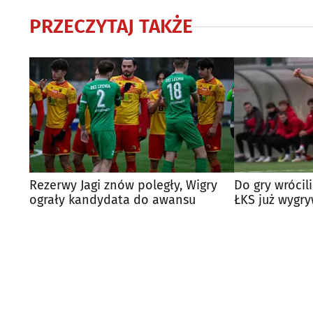
PRZECZYTAJ TAKŻE
Rezerwy Jagi znów poległy, Wigry
Do gry wrócili 
ograły kandydata do awansu
ŁKS już wygr