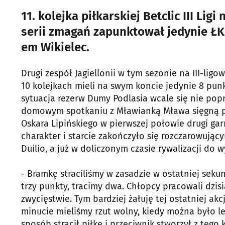
11. kolejka piłkarskiej Betclic III Lig
serii zmagań zapunktował jedynie ŁK
em Wikielec.
Drugi zespół Jagiellonii w tym sezonie na III-li
10 kolejkach mieli na swym koncie jedynie 8 punk
sytuacja rezerw Dumy Podlasia wcale się nie pop
domowym spotkaniu z Mławianką Mława sięgną po 
Oskara Lipińskiego w pierwszej połowie drugi gar
charakter i starcie zakończyło się rozczarowują
Duilio, a już w doliczonym czasie rywalizacji do
- Bramkę straciliśmy w zasadzie w ostatniej seku
trzy punkty, tracimy dwa. Chłopcy pracowali dzis
zwycięstwie. Tym bardziej żałuję tej ostatniej ak
minucie mieliśmy rzut wolny, kiedy można było le
sposób stracił piłkę i przeciwnik stworzył z tego 