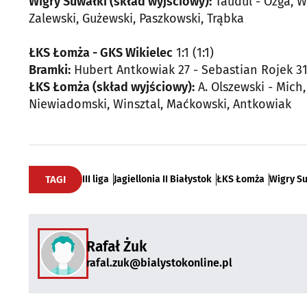
Wigry Suwałki (skład wyjściowy):
Taudul - Ozga, W
Zalewski, Gużewski, Paszkowski, Trąbka
ŁKS Łomża - GKS Wikielec
1:1 (1:1)
Bramki:
Hubert Antkowiak 27 - Sebastian Rojek 3
ŁKS Łomża (skład wyjściowy):
A. Olszewski - Mich
Niewiadomski, Winsztal, Maćkowski, Antkowiak
TAGI
III liga
Jagiellonia II Białystok
ŁKS Łomża
Wigry S
Rafał Żuk
rafal.zuk@bialystokonline.pl