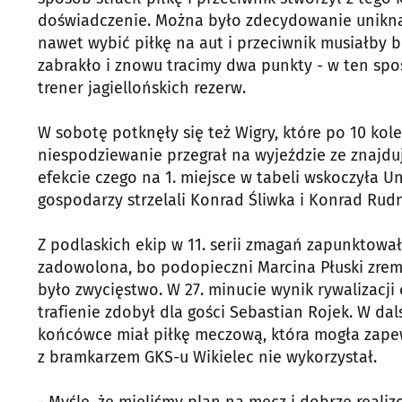
doświadczenie. Można było zdecydowanie uniknąć 
nawet wybić piłkę na aut i przeciwnik musiałby 
zabrakło i znowu tracimy dwa punkty - w ten s
trener jagiellońskich rezerw.
W sobotę potknęły się też Wigry, które po 10 kolej
niespodziewanie przegrał na wyjeździe ze znajduj
efekcie czego na 1. miejsce w tabeli wskoczyła Un
gospodarzy strzelali Konrad Śliwka i Konrad Rudn
Z podlaskich ekip w 11. serii zmagań zapunktowa
zadowolona, bo podopieczni Marcina Płuski zremi
było zwycięstwo. W 27. minucie wynik rywalizacj
trafienie zdobył dla gości Sebastian Rojek. W dal
końcówce miał piłkę meczową, która mogła zapew
z bramkarzem GKS-u Wikielec nie wykorzystał.