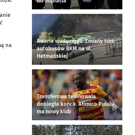
dojść
do Supraśla
ranie
yć
Awaria wodociągu. Zmiany tras
mą na
autobusów BKM na ul.
Hetmańskiej
Transferowa telenowela
dobiegła końca. Afimico Pululu
ma nowy klub