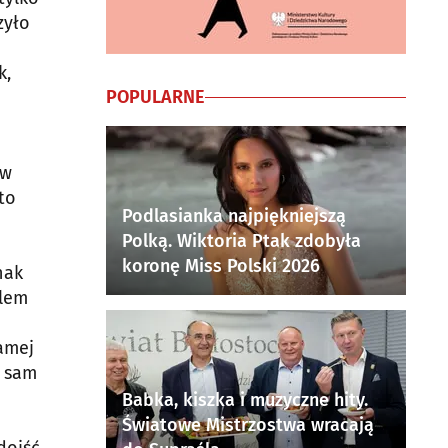
zyło
k,
POPULARNE
 w
to
Podlasianka najpiękniejszą
Polką. Wiktoria Ptak zdobyła
koronę Miss Polski 2026
nak
elem
e
samej
a sam
Babka, kiszka i muzyczne hity.
Światowe Mistrzostwa wracają