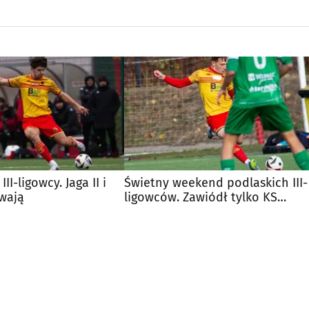
III-ligowcy. Jaga II i
Świetny weekend podlaskich III-
ywają
ligowców. Zawiódł tylko KS
Wasilków