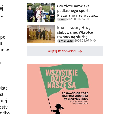
Oto złote nazwiska
ej
podlaskiego sportu.
-
Przyznano nagrody za
2026.08.07 14:30
2025 rok
SPORT
Nowi strażacy złożyli
ślubowanie. Wkrótce
 po
rozpoczną służbę
2026.08.07 14:04
AKTUALNOŚCI
u
nie w
WIĘCEJ WIADOMOŚCI
i
skać
na
niej
osty
tylko