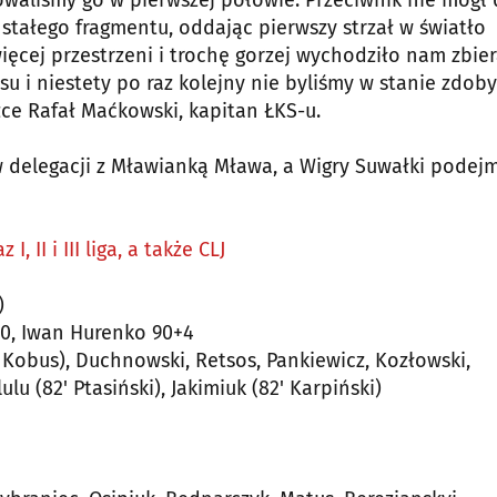
zowaliśmy go w pierwszej połowie. Przeciwnik nie mógł 
 stałego fragmentu, oddając pierwszy strzał w światło
więcej przestrzeni i trochę gorzej wychodziło nam zbie
su i niestety po raz kolejny nie byliśmy w stanie zdob
ce Rafał Maćkowski, kapitan ŁKS-u.
w delegacji z Mławianką Mława, a Wigry Suwałki podej
I, II i III liga, a także CLJ
)
 80, Iwan Hurenko 90+4
' Kobus), Duchnowski, Retsos, Pankiewicz, Kozłowski,
ulu (82' Ptasiński), Jakimiuk (82' Karpiński)