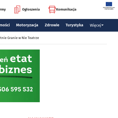
irmy
Ogłoszenia
Komunikacja
mości
Motoryzacja
Zdrowie
Turystyka
Więcej
tnie Granie w Nie Teatrze