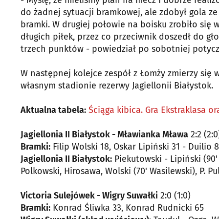
- Myślę, że mieliśmy plan na mecz i dobrze reali
do żadnej sytuacji bramkowej, ale zdobył gola ze
bramki. W drugiej połowie na boisku zrobiło się 
długich piłek, przez co przeciwnik doszedł do gło
trzech punktów - powiedział po sobotniej potycz
W następnej kolejce zespół z Łomży zmierzy się 
własnym stadionie rezerwy Jagiellonii Białystok.
Aktualna tabela:
Ściąga kibica. Gra Ekstraklasa oraz 
Jagiellonia II Białystok - Mławianka Mława
2:2 (2:0
Bramki:
Filip Wolski 18, Oskar Lipiński 31 - Duilio
Jagiellonia II Białystok:
Piekutowski - Lipiński (90
Polkowski, Hirosawa, Wolski (70' Wasilewski), P. Pul
Victoria Sulejówek - Wigry Suwałki
2:0 (1:0)
Bramki:
Konrad Śliwka 33, Konrad Rudnicki 65