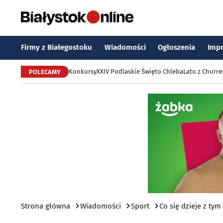
Firmy z Białegostoku
Wiadomości
Ogłoszenia
Imp
Konkursy
XXIV Podlaskie Święto Chleba
Lato z Churr
POLECAMY
Strona główna
Wiadomości
Sport
Co się dzieje z t