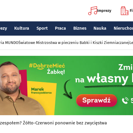
Imprezy
F
rezy
Kultura
Sport
Praca
Biznes
Nauka
Nierucho
eria MUNDO
Światowe Mistrzostwa w pieczeniu Babki i Kiszki Ziemniaczanej
Le
ym zespołem? Żółto-Czerwoni ponownie bez zwycięstwa