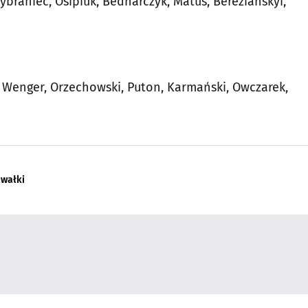
ybraniec, Osipiuk, Bednarczyk, Matus, Berezianskyi,
1
, Wenger, Orzechowski, Puton, Karmański, Owczarek,
uwałki