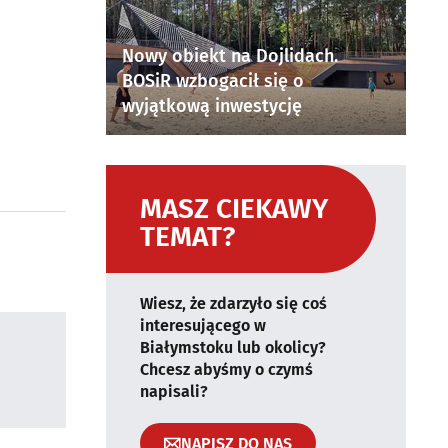
Nowy obiekt na Dojlidach.
BOSiR wzbogacił się o
wyjątkową inwestycję
MASZ CIEKAWY
TEMAT?
Wiesz, że zdarzyło się coś
interesującego w
Białymstoku lub okolicy?
Chcesz abyśmy o czymś
napisali?
NAPISZ DO NAS