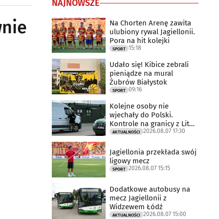
NAJNOWSZE
wnie
Na Chorten Arenę zawita
ulubiony rywal Jagiellonii.
Pora na hit kolejki
15:18
SPORT
Udało się! Kibice zebrali
pieniądze na mural
Żubrów Białystok
09:16
SPORT
Kolejne osoby nie
wjechały do Polski.
Kontrole na granicy z Litwą
2026.08.07 17:30
trwają
AKTUALNOŚCI
Jagiellonia przekłada swój
ligowy mecz
2026.08.07 15:15
SPORT
Dodatkowe autobusy na
mecz Jagiellonii z
Widzewem Łódź
2026.08.07 15:00
AKTUALNOŚCI