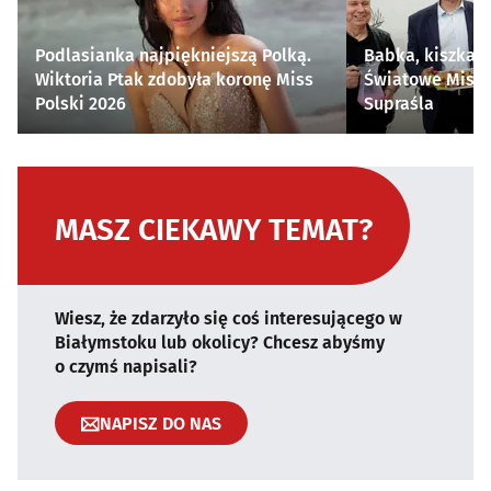
Podlasianka najpiękniejszą Polką.
Babka, kiszka i
Wiktoria Ptak zdobyła koronę Miss
Światowe Mistr
Polski 2026
Supraśla
MASZ CIEKAWY TEMAT?
Wiesz, że zdarzyło się coś interesującego w
Białymstoku lub okolicy? Chcesz abyśmy
o czymś napisali?
NAPISZ DO NAS