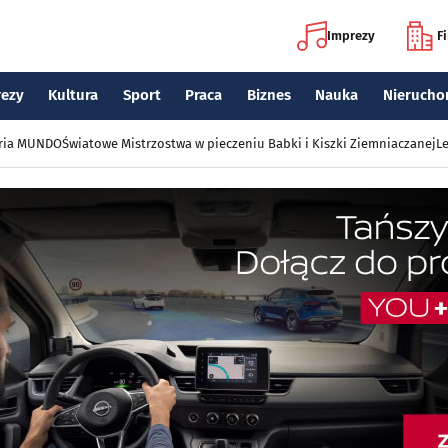
Imprezy
F
rezy
Kultura
Sport
Praca
Biznes
Nauka
Nierucho
eria MUNDO
Światowe Mistrzostwa w pieczeniu Babki i Kiszki Ziemniaczanej
Le