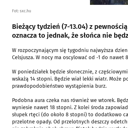
Fot: sxc.hu
Bieżący tydzień (7-13.04) z pewnością
oznacza to jednak, że słońca nie będz
W rozpoczynającym się tygodniu najwyższa dzien
Celsjusza. W nocy ma oscylować od -1 do nawet 8
W poniedziałek będzie słonecznie, z częściowym
wskażą 14 stopni. Będzie wiał lekki wiatr. Może 
prawdopodobieństwo wystąpienia burz.
Podobna aura czeka nas również we wtorek. Będzi
wyniesie nawet 18 stopni. Z kolei środa zapowiad
słupek rtęci (do około 8 stopni) to dodatkowo 
przelotne opady. Od przelotnych deszczy odetch