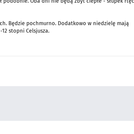
 podobnie. Oba dni nie będą zbyt ciepłe - słupek rtęc
ych. Będzie pochmurno. Dodatkowo w niedzielę mają
12 stopni Celsjusza.