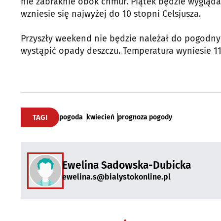
nie zabraknie obok chmur. Piątek będzie wyglądał
wzniesie się najwyżej do 10 stopni Celsjusza.
Przyszły weekend nie będzie należał do pogodn
wystąpić opady deszczu. Temperatura wyniesie 11-
TAGI
pogoda
kwiecień
prognoza pogody
Ewelina Sadowska-Dubicka
ewelina.s@bialystokonline.pl