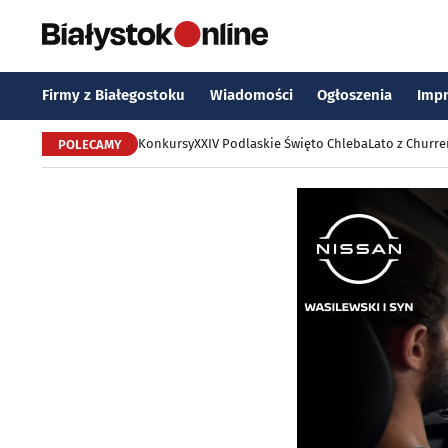
Firmy z Białegostoku
Wiadomości
Ogłoszenia
Imp
Konkursy
XXIV Podlaskie Święto Chleba
Lato z Churr
POLECAMY