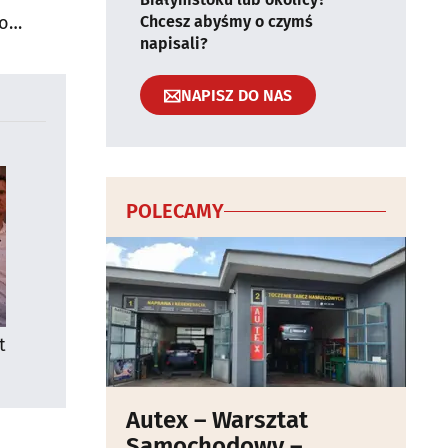
do
Chcesz abyśmy o czymś
napisali?
NAPISZ DO NAS
POLECAMY
t
Autex – Warsztat
Samochodowy –