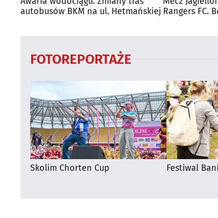
Awaria wodociągu. Zmiany tras
Mecz Jagiello
autobusów BKM na ul. Hetmańskiej
Rangers FC. 
autobusy dla
FOTOREPORTAŻE
Skolim Chorten Cup
Festiwal Ban