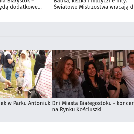
nia Białystok –
Babka, kiszka i muzyczne hity.
Będą dodatkowe
Światowe Mistrzostwa wracają 
 kibiców
Supraśla
iek w Parku Antoniuk
Dni Miasta Białegostoku - koncer
na Rynku Kościuszki