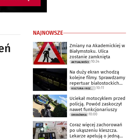
NAJNOWSZE
ień
Zmiany na Akademickiej w
Białymstoku. Ulica
zostanie zamknięta
10:34
AKTUALNOŚCI
Na duży ekran wchodzą
kolejne filmy. Sprawdzamy
repertuar białostockich
10:11
kin
KULTURA I ROZRYWKA
Uciekał motocyklem przed
policją. Powód zaskoczył
nawet funkcjonariuszy
10:00
DROGÓWKA
Coraz więcej zachorowań
po ukąszeniu kleszcza.
Lekarze apelują o jedną