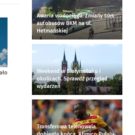
Awaria wodociągu. Zmiany tras
autobusów BKM na ul.
Hetmańskiej
Weekend w Białymstoku i
ało
okolicach. Sprawdź przegląd
o
wydarzeń
Transferowa telenowela
dobiegła końca. Afimico Pululu