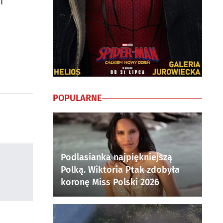
i
POPULARNE
Podlasianka najpiękniejszą
Polką. Wiktoria Ptak zdobyła
koronę Miss Polski 2026