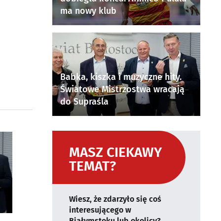
ma nowy klub
Babka, kiszka i muzyczne hity.
Światowe Mistrzostwa wracają
do Supraśla
MASZ CIEKAWY
TEMAT?
Wiesz, że zdarzyło się coś
interesującego w
Białymstoku lub okolicy?