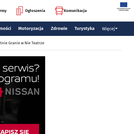
irmy
Ogłoszenia
Komunikacja
mości
Motoryzacja
Zdrowie
Turystyka
Więcej
tnie Granie w Nie Teatrze