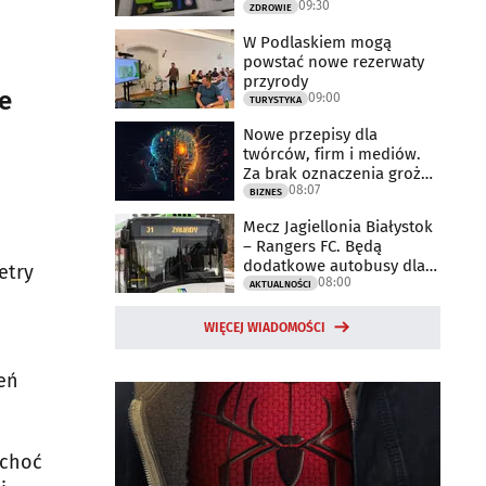
09:30
rzecz
ZDROWIE
W Podlaskiem mogą
powstać nowe rezerwaty
przyrody
ie
09:00
TURYSTYKA
Nowe przepisy dla
twórców, firm i mediów.
Za brak oznaczenia grożą
08:07
milionowe
BIZNES
Mecz Jagiellonia Białystok
– Rangers FC. Będą
dodatkowe autobusy dla
etry
08:00
kibiców
AKTUALNOŚCI
WIĘCEJ WIADOMOŚCI
eń
 choć