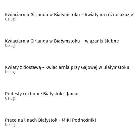
Szklarze
(13)
Kwiaciarnia Girlanda w Białymstoku – kwiaty na różne okazje
Usługi
Ślusarstwo
(15)
Kwiaciarnia Girlanda w Białymstoku – wiązanki ślubne
Tapicerzy
(23)
Usługi
Telefony - naprawa
(9)
Kwiaty z dostawą - Kwiaciarnia przy Gajowej w Białymstoku
Usługi
Telekomunikacja - systemy, usługi
(15)
Telewizja kablowa, cyfrowa, naziemna
(10)
Podesty ruchome Białystok - Jamar
Usługi
Tworzywa sztuczne
(11)
Prace na linach Białystok - MIKI Podnośniki
Weterynarze
(28)
Usługi