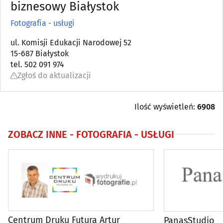
Astrologia, wróżby, ezoteryka
biznesowy Białystok
(0)
Fotografia - usługi
Automatyka przemysłowa
(22)
ul. Komisji Edukacji Narodowej 52
15-687 Białystok
Bielizna - producenci, hurtownie
(18)
tel. 502 091 974
Zgłoś do aktualizacji
Biura matrymonialne
(0)
Biurowe urządzenia i papiernicze artykuły - produkcja,
Ilość wyświetleń:
6908
hurt
(6)
ZOBACZ INNE -
FOTOGRAFIA - USŁUGI
Catering
(9)
Dezynfekcja, dezynsekcja, deratyzacja
(11)
DVD - produkcja, sprzedaż, kopiowanie
(4)
Elektromechanika
(9)
Centrum Druku Futura Artur
PanasStudio