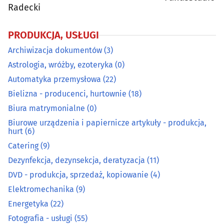
Radecki
Energetyka
(22)
PRODUKCJA, USŁUGI
Fotografia - usługi
(55)
Archiwizacja dokumentów
(3)
Astrologia, wróżby, ezoteryka
(0)
Galwanizacja
(3)
Automatyka przemysłowa
(22)
Bielizna - producenci, hurtownie
(18)
Gaz - dystrybucja, napełnianie
(6)
Biura matrymonialne
(0)
Grawerstwo
(9)
Biurowe urządzenia i papiernicze artykuły - produkcja,
hurt
(6)
Catering
(9)
Introligatornie
(4)
Dezynfekcja, dezynsekcja, deratyzacja
(11)
Kamieniarze
(31)
DVD - produkcja, sprzedaż, kopiowanie
(4)
Elektromechanika
(9)
Klucze - dorabianie
(12)
Energetyka
(22)
Fotografia - usługi
(55)
Kominiarze
(8)