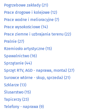
Optyka
(16)
Pogrzebowe zakłady
(21)
Prace drogowe i kolejowe
(12)
Organizacja eventów, wesel i bankietów
(12)
Prace wodne i melioracyjne
(7)
Prace wysokościowe
(14)
Ostrzenie narzędzi
(3)
Prace ziemne i uzbrajania terenu
(22)
Pralnie
(27)
Pieczątki
(7)
Rzemiosło artystyczne
(15)
Piekarnie
(14)
Spawalnictwo
(16)
Sprzątanie
(44)
Pisanie, edycja i korekta tekstów
(1)
Sprzęt RTV, AGD - naprawa, montaż
(27)
Surowce wtórne - skup, sprzedaż
(21)
Podnośniki, transportery
(15)
Szklarze
(13)
Ślusarstwo
(15)
Pogrzebowe zakłady
(21)
Tapicerzy
(23)
Telefony - naprawa
(9)
Prace drogowe i kolejowe
(12)