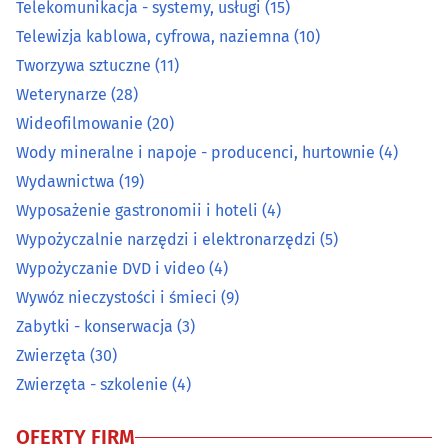
Telekomunikacja - systemy, usługi
(15)
Prace wodne i melioracyjne
(7)
Telewizja kablowa, cyfrowa, naziemna
(10)
Tworzywa sztuczne
(11)
Prace wysokościowe
(14)
Weterynarze
(28)
Wideofilmowanie
(20)
Prace ziemne i uzbrajania terenu
(22)
Wody mineralne i napoje - producenci, hurtownie
(4)
Wydawnictwa
(19)
Pralnie
(27)
Wyposażenie gastronomii i hoteli
(4)
Rzemiosło artystyczne
(15)
Wypożyczalnie narzędzi i elektronarzędzi
(5)
Wypożyczanie DVD i video
(4)
Spawalnictwo
(16)
Wywóz nieczystości i śmieci
(9)
Zabytki - konserwacja
(3)
Sprzątanie
(44)
Zwierzęta
(30)
Zwierzęta - szkolenie
(4)
Sprzęt RTV, AGD - naprawa, montaż
(27)
OFERTY FIRM
Surowce wtórne - skup, sprzedaż
(21)