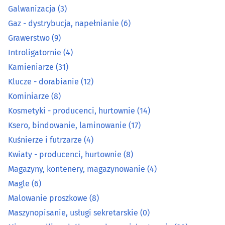
Galwanizacja
(3)
Gaz - dystrybucja, napełnianie
(6)
Kosmetyki - producenci, hurtownie
(14)
Grawerstwo
(9)
Ksero, bindowanie, laminowanie
(17)
Introligatornie
(4)
Kamieniarze
(31)
Kuśnierze i futrzarze
(4)
Klucze - dorabianie
(12)
Kominiarze
(8)
Kwiaty - producenci, hurtownie
(8)
Kosmetyki - producenci, hurtownie
(14)
Ksero, bindowanie, laminowanie
(17)
Magazyny, kontenery, magazynowanie
(4)
Kuśnierze i futrzarze
(4)
Magle
(6)
Kwiaty - producenci, hurtownie
(8)
Magazyny, kontenery, magazynowanie
(4)
Malowanie proszkowe
(8)
Magle
(6)
Malowanie proszkowe
(8)
Maszynopisanie, usługi sekretarskie
(0)
Maszynopisanie, usługi sekretarskie
(0)