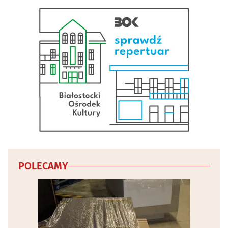
Wideofilmowanie
(20)
Wody mineralne i napoje - producenci, hurtownie
(4)
Wydawnictwa
(19)
Wyposażenie gastronomii i hoteli
(4)
Wypożyczalnie narzędzi i elektronarzędzi
(5)
Wypożyczanie DVD i video
(4)
Wywóz nieczystości i śmieci
(9)
POLECAMY
Zabytki - konserwacja
(3)
Zwierzęta
(30)